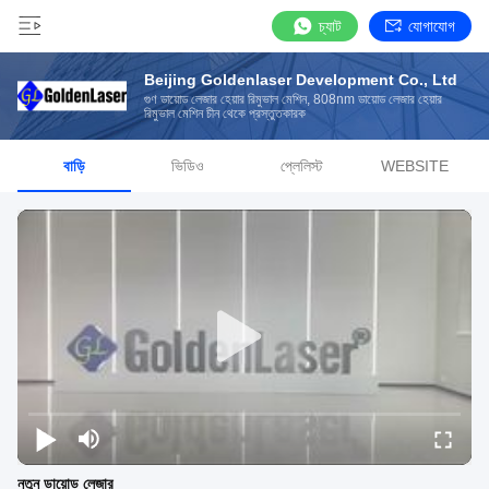
চ্যাট
যোগাযোগ
Beijing Goldenlaser Development Co., Ltd
গুণ ডায়োড লেজার হেয়ার রিমুভাল মেশিন, 808nm ডায়োড লেজার হেয়ার
রিমুভাল মেশিন চীন থেকে প্রস্তুতকারক
বাড়ি
ভিডিও
প্লেলিস্ট
WEBSITE
নতুন ডায়োড লেজার