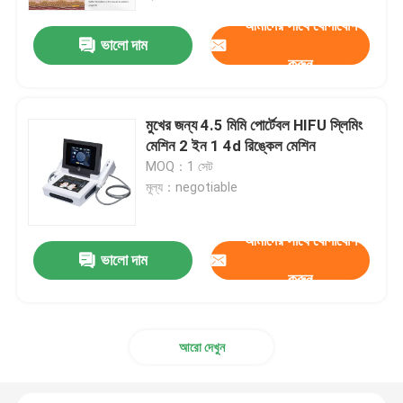
আমাদের সাথে যোগাযোগ
ভালো দাম
VR প্রদর্শন
করুন
আমাদের সম্পর্কে
মুখের জন্য 4.5 মিমি পোর্টেবল HIFU স্লিমিং
মেশিন 2 ইন 1 4d রিঙ্কেল মেশিন
কারখানা ভ্রমণ
MOQ：1 সেট
মূল্য：negotiable
মান নিয়ন্ত্রণ
আমাদের সাথে যোগাযোগ
ভালো দাম
করুন
যোগাযোগ করুন
খবর
আরো দেখুন
উদ্ধৃতির জন্য আবেদন