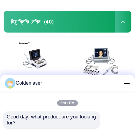
হিফু স্লিমিং মেশিন
(40)
2D 3D 7D HIFU স্লিমিং
2 ইন 1 4d হিফু মেশিন ফেস ফর
Goldenlaser
মেশিন বডি পোর্টেবল ফ্যাট ফ্রিজিং
নেক রিঙ্কেল রিমুভার মেশিন
মেশিন
200W
6:01 PM
ভালো দাম
ভালো দাম
Good day, what product are you looking 
for?
আমাদের সাথে যোগাযোগ করুন
আমাদের সাথে যোগাযোগ করুন