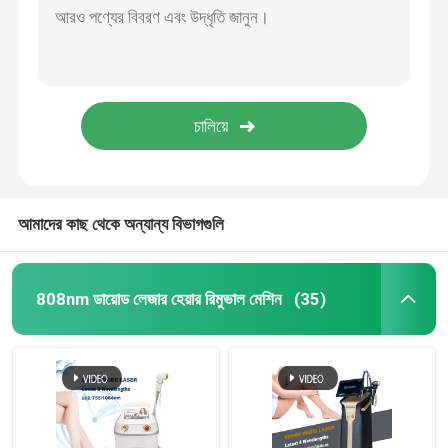
আমাদের কাছ থেকে অন্যান্য বিভাগগুলি
808nm ডায়োড লেজার হেয়ার রিমুভাল মেশিন
(35)