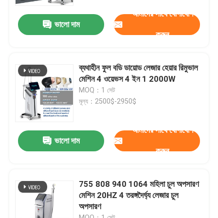
আমাদের সাথে যোগাযোগ
ভালো দাম
VR প্রদর্শন
করুন
আমাদের সম্পর্কে
ব্যথাহীন ফুল বডি ডায়োড লেজার হেয়ার রিমুভাল
মেশিন 4 ওয়েভস 4 ইন 1 2000W
কারখানা ভ্রমণ
MOQ：1 সেট
মূল্য：2500$-2950$
মান নিয়ন্ত্রণ
আমাদের সাথে যোগাযোগ
ভালো দাম
করুন
যোগাযোগ করুন
খবর
755 808 940 1064 মহিলা চুল অপসারণ
মেশিন 20HZ 4 তরঙ্গদৈর্ঘ্য লেজার চুল
অপসারণ
উদ্ধৃতির জন্য আবেদন
MOQ：1 সেট