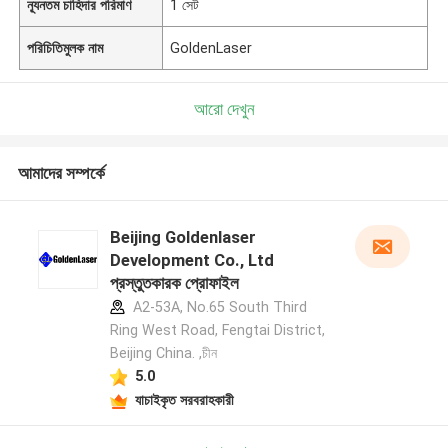
ন্যূনতম চাহিদার পরিমাণ
1 সেট
পরিচিতিমুলক নাম
GoldenLaser
আরো দেখুন
আমাদের সম্পর্কে
Beijing Goldenlaser
Development Co., Ltd
প্রস্তুতকারক প্রোফাইল
A2-53A, No.65 South Third
Ring West Road, Fengtai District,
Beijing China. ,চীন
5.0
যাচাইকৃত সরবরাহকারী