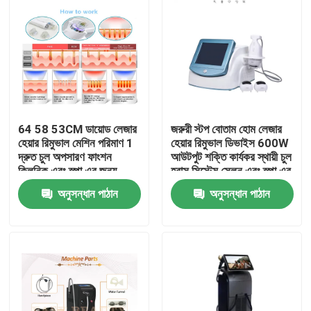
64 58 53CM ডায়োড লেজার
জরুরী স্টপ বোতাম হোম লেজার
হেয়ার রিমুভাল মেশিন পরিমাণ 1
হেয়ার রিমুভাল ডিভাইস 600W
দ্রুত চুল অপসারণ ফাংশন
আউটপুট শক্তি কার্যকর স্থায়ী চুল
ক্লিনিক এবং স্পা এর জন্য
হ্রাস সিস্টেম সেলুন এবং স্পা এর
পেশাদার ডিভাইস
জন্য
অনুসন্ধান পাঠান
অনুসন্ধান পাঠান
বাড়ি
পণ্য
ভিডিও