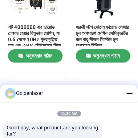
VR প্রদর্শন
শট 4000000 বার ডায়োড
জরুরী স্টপ বোতাম ডায়োড লেজার
লেজার হেয়ার রিমুভাল মেশিন, যা
চুল অপসারণ মেশিন সেমিকন্ডাক্টর
আমাদের সম্পর্কে
0.5 থেকে 10Hz পুনরাবৃত্তি
জল বায়ু শীতল সিস্টেম চুল
হার এবং ABS স্টেইনলেস স্টিল
অপসারণ নিশ্চিত
হাউজিং বৈশিষ্ট্যযুক্ত
অনুসন্ধান পাঠান
অনুসন্ধান পাঠান
কারখানা ভ্রমণ
মান নিয়ন্ত্রণ
Goldenlaser
যোগাযোগ করুন
11:30 AM
খবর
Good day, what product are you looking 
for?
উদ্ধৃতির জন্য আবেদন
600W আউটপুট শক্তি ডায়োড
দ্রুত চুল অপসারণ 755nm