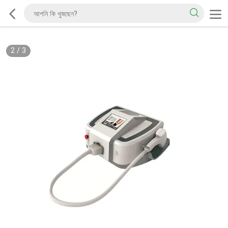
2
/
3