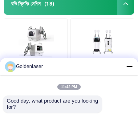
বডি স্লিমিং মেশিন
(18)
ওজন কমানোর জন্য 60Hz
পেশী উদ্দীপক ওজন হ্রাস পাতলা
Goldenlaser
ইএমএস ম্যাসাজার 3 ইন 1
সৌন্দর্য মেশিন শরীরের পেশী
ইএমএস ইনফ্রারেড আল্ট্রাসনিক
ভাস্কর্য
বডি ম্যাসাজার
11:42 PM
ভালো দাম
ভালো দাম
Good day, what product are you looking 
for?
আমাদের সাথে যোগাযোগ করুন
আমাদের সাথে যোগাযোগ করুন