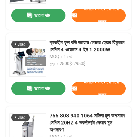
আমাদের সাথে যোগাযোগ
ভালো দাম
VR প্রদর্শন
করুন
আমাদের সম্পর্কে
ব্যথাহীন ফুল বডি ডায়োড লেজার হেয়ার রিমুভাল
মেশিন 4 ওয়েভস 4 ইন 1 2000W
কারখানা ভ্রমণ
MOQ：1 সেট
মূল্য：2500$-2950$
মান নিয়ন্ত্রণ
আমাদের সাথে যোগাযোগ
ভালো দাম
করুন
যোগাযোগ করুন
খবর
755 808 940 1064 মহিলা চুল অপসারণ
মেশিন 20HZ 4 তরঙ্গদৈর্ঘ্য লেজার চুল
অপসারণ
উদ্ধৃতির জন্য আবেদন
MOQ：1 সেট