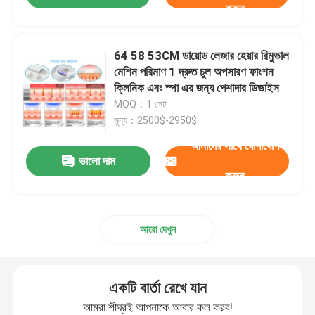
করুন
64 58 53CM ডায়োড লেজার হেয়ার রিমুভাল
মেশিন পরিমাণ 1 দ্রুত চুল অপসারণ ফাংশন
ক্লিনিক এবং স্পা এর জন্য পেশাদার ডিভাইস
MOQ：1 সেট
মূল্য：2500$-2950$
আমাদের সাথে যোগাযোগ
ভালো দাম
করুন
আরো দেখুন
একটি বার্তা রেখে যান
আমরা শীঘ্রই আপনাকে আবার কল করব!