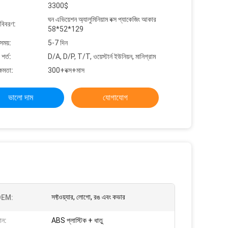
3300$
ঘন এভিয়েশন অ্যালুমিনিয়াম বক্স প্যাকেজিং আকার
 বিবরণ:
58*52*129
সময়:
5-7 দিন
শর্ত:
D/A, D/P, T/T, ওয়েস্টার্ন ইউনিয়ন, মানিগ্রাম
্ষমতা:
300+বক্স+মাস
ভালো দাম
যোগাযোগ
সফ্টওয়্যার, লোগো, রঙ এবং কভার
EM:
ান:
ABS প্লাস্টিক + ধাতু