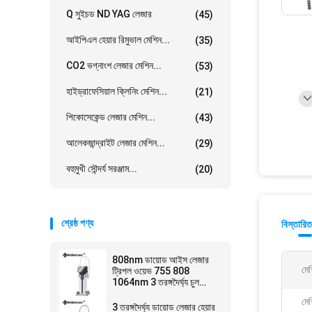
Q সুইচড ND YAG লেজার
(45)
আইপিএল হেয়ার রিমুভাল মেশিন...
(35)
CO2 ভগ্নাংশ লেজার মেশিন...
(53)
হাইড্রাফেসিয়াল ক্লিনিং মেশিন...
(21)
পিকোসেকেন্ড লেজার মেশিন...
(43)
আলেকজান্দ্রাইট লেজার মেশিন...
(29)
বহুমুখী সৌন্দর্য সরঞ্জাম...
(20)
শ্রেষ্ঠ পণ্য
বিস্তারিত
808nm ডায়োড আইস লেজার
মেশ
ট্রিপল ওয়েভ 755 808
1064nm 3 তরঙ্গদৈর্ঘ্য চুল
অপসারণ
মে
3 তরঙ্গদৈর্ঘ্য ডায়োড লেজার হেয়ার