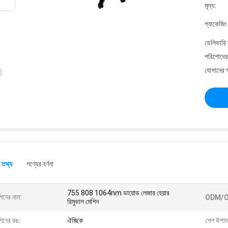
মূল্য:
প্যাকেজিং
ডেলিভারি 
পরিশোধের 
যোগানের ক
 তথ্য
পণ্যের বর্ণনা
755 808 1064nm ডায়োড লেজার হেয়ার
িনের নাম:
ODM/O
রিমুভাল মেশিন
শিনের রঙ:
ঐচ্ছিক
শেল উপাদ