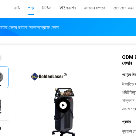
বাড়ি
পণ্য
ভিডিও
VR প্রদর্শন
আমাদের সম্পর্কে
যোগাযোগ করুন
ায়োড লেজার ডায়োড আলেকজান্দ্রাইট লেজার
ODM 800
লেজার
পণ্যের বি
উৎপত্তি স
পরিচিতিমু
সাক্ষ্যদান:
মডেল নম্ব
প্রদান:
ন্যূনতম চ