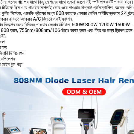
 চীনা জলের পাম্পের সাথে কিছু মেশিনের সাথে তুলনা করলে এই স্পষ্ট পার্থক্যটি পাওয়া যাবে।
 টিডিকে সিক্স ওয়ে পাওয়ার সাপ্লাই ফোর ওয়ে পাওয়ার সাপ্লাই প্রতিস্থাপিত, অনেক বে
ুলিং সিস্টেম, এমনকি গ্রীষ্মের মধ্যে 808 ডায়োড লেজার মেশিন অবিচ্ছিন্নভাবে 24 ঘন্টার
নার বাড়িতে আপনার A/C হিসাবে একই ফাংশন.
ার বিকল্পের জন্য বিভিন্ন পাওয়ার লেজার মডিউল, 600W 800W 1200W 1600W...
808 তরঙ্গ, 755nm/808nm/1064nm ডাবল তরঙ্গ এবং বিকল্পের জন্য ট্রিপল তরঙ্গ 
সাইট:
্ষরণ
 ক্ষয়
্সিলারি ডিপিলেশন
 ডেপিলেশন
ি লাইন চুল পড়া