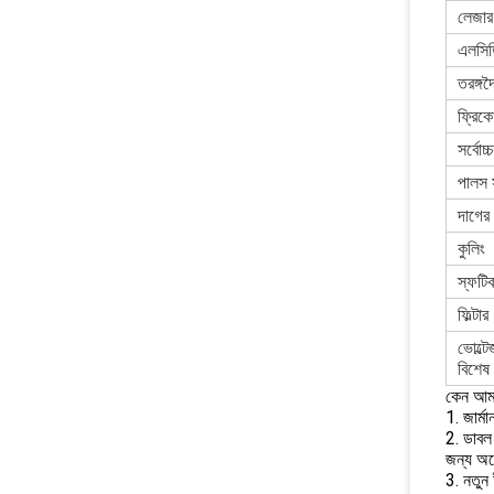
লেজার
এলসিডি
তরঙ্গদৈর
ফ্রিকোয
সর্বোচ্
পালস 
দাগের
কুলিং
স্ফটিক
ফিল্টার
ভোল্ট
বিশেষ
কেন আমা
1. জার্
2. ডাবল 
জন্য অনে
3. নতুন 