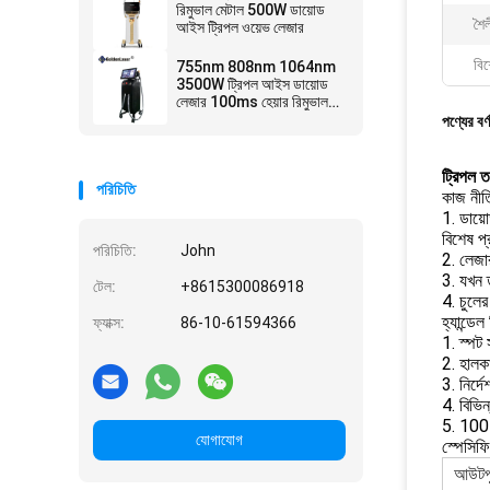
রিমুভাল মেটাল 500W ডায়োড
শৈল
আইস ট্রিপল ওয়েভ লেজার
বিশ
755nm 808nm 1064nm
3500W ট্রিপল আইস ডায়োড
লেজার 100ms হেয়ার রিমুভাল
মেশিন
পণ্যের বর্
ট্রিপল 
পরিচিতি
কাজ নীত
1. ডায়
বিশেষ প
পরিচিতি:
John
2. লেজা
3. যখন ত
টেল:
+8615300086918
4. চুলের
হ্যান্ডেল
ফ্যাক্স:
86-10-61594366
1. স্প
2. হালকা
3. নির্
4. বিভিন
5. 100 
যোগাযোগ
স্পেসিফ
আউটপু