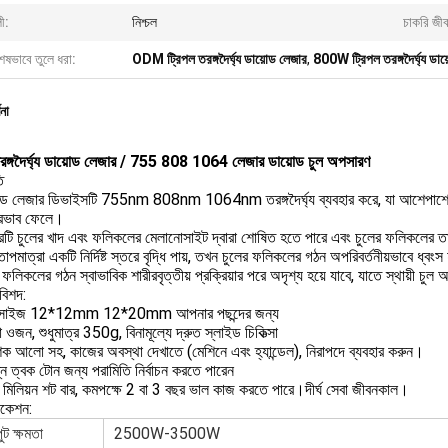
ী:
নিশ্চল
চাকরি জী
েষভাবে তুলে ধরা:
ODM ট্রিপল তরঙ্গদৈর্ঘ্য ডায়োড লেজার
,
800W ট্রিপল তরঙ্গদৈর্ঘ্য ডা
ণনা
তরঙ্গদৈর্ঘ্য ডায়োড লেজার / 755 808 1064 লেজার ডায়োড চুল অপসারণ
ি
োড লেজার ডিভাইসটি 755nm 808nm 1064nm তরঙ্গদৈর্ঘ্য ব্যবহার করে, যা আশেপাশের 
্রভাব ফেলে।
রটি চুলের খাদ এবং ফলিকলের মেলানোসাইট দ্বারা শোষিত হতে পারে এবং চুলের ফলিকলের তাপ
াপমাত্রা একটি নির্দিষ্ট স্তরে বৃদ্ধি পায়, তখন চুলের ফলিকলের গঠন অপরিবর্তনীয়ভাবে ধ্বংস
 ফলিকলের গঠন স্বাভাবিক শারীরবৃত্তীয় প্রক্রিয়ার পরে অদৃশ্য হয়ে যাবে, যাতে স্থায়ী চুল 
 বিশদ:
ট সাইজ 12*12mm 12*20mm আপনার পছন্দের জন্য
 ওজন, শুধুমাত্র 350g, বিনামূল্যে দ্রুত স্লাইড চিকিত্সা
দেশক আলো সহ, কাজের অবস্থা দেখাতে (মেশিনে এবং হ্যান্ডেল), নিরাপদে ব্যবহার করুন।
্ন ত্বক টোন জন্য পরামিতি নির্বাচন করতে পারেন
মিলিয়ন শট বার, কমপক্ষে 2 বা 3 বছর ভাল কাজ করতে পারে।দীর্ঘ সেবা জীবনকাল।
িকেশন:
ট ক্ষমতা
2500W-3500W