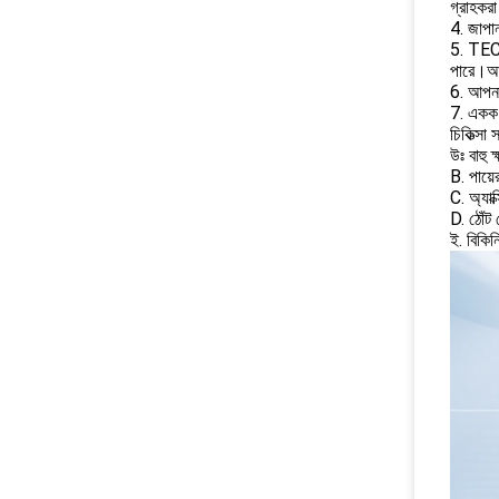
গ্রাহকরা
4. জাপান
5. TEC ক
পারে।আপ
6. আপন
7. একক 
চিকিত্সা 
উঃ বাহু ক
B. পায়ের
C. অ্যাক
D. ঠোঁট
ই. বিকিন