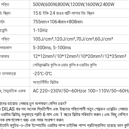
 শক্তি
500W,600W,800W,1200W,1600W,2400W
 স্ক্রিন
15.6 ইঞ্চি 24 রঙের মাল্টি-কালার টাচ স্ক্রিন
্ঘ্য
755nm+1064nm+808nm
়েন্সি
1-10Hz
চ শক্তি
105J/cm²,120J/cm²,70J/cm²,60J/cm²
সময়কাল
5-300ms, 5-100ms
 আকার
12*12mm²/10*12mm²/10*20mm²/12*35mm²
সেমিকন্ডাক্টর কুলিং+এয়ার কুলিং+ওয়াটার কুলিং
 তাপমাত্রা
-25℃-0℃
অন্তর্নির্মিত ফিল্টার
েজ, বৈদ্যুতিক একক
AC 220~230V/50~60Hzor 100~110V/50~60H
দের ডায়োড লেজার চুল অপসারণ মেশিন চয়ন?
মান DILAS বার সহ অনেক স্থিতিশীল এবং উচ্চতর শক্তিশালী নতুন গোল্ডেন ওয়েল্ডিং লেজার
ওয়াটার ফিল্টার, শুধুমাত্র প্রতি 6 মাস এবং 1 বছরে ফিল্টার পরিবর্তন করুন।এবং কিছু মেশিনে
ক রক্ষণাবেক্ষণ খরচ এবং সময় সংরক্ষণ করুন.
ইতালি ব্লুইড-ও-টেক ইম্পোর্টেড ওয়াটার পাম্প চাইনিজ পাম্প প্রতিস্থাপিত হয়েছে ভাল ক