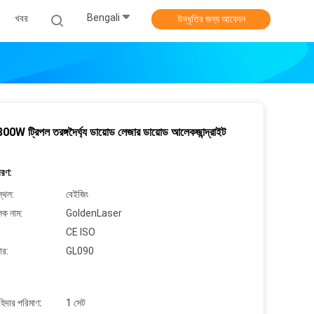
Bengali
খবর
উদ্ধৃতির জন্য আবেদন
W ট্রিপল তরঙ্গদৈর্ঘ্য ডায়োড লেজার ডায়োড আলেকজান্দ্রাইট
বরণ:
্থল:
বেইজিং
লক নাম:
GoldenLaser
CE ISO
ার:
GL090
াহিদার পরিমাণ:
1 সেট