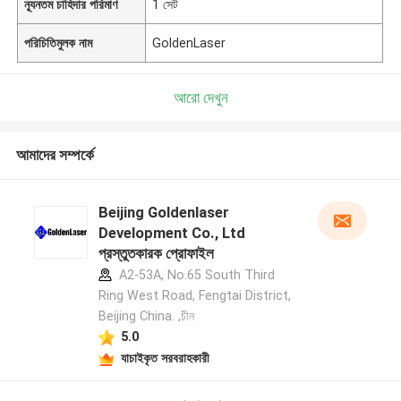
ন্যূনতম চাহিদার পরিমাণ
1 সেট
পরিচিতিমুলক নাম
GoldenLaser
আরো দেখুন
আমাদের সম্পর্কে
Beijing Goldenlaser
Development Co., Ltd
প্রস্তুতকারক প্রোফাইল
A2-53A, No.65 South Third
Ring West Road, Fengtai District,
Beijing China. ,চীন
5.0
যাচাইকৃত সরবরাহকারী