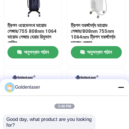
VR প্রদর্শন
ট্রিপল ওয়েভেলংথ ডায়োড
ট্রিপল তরঙ্গদৈর্ঘ্য ডায়োড
লেজার/755 808nm 1064
লেজার/808nm 755nm
আমাদের সম্পর্কে
ডায়োড লেজার হেয়ার রিমুভাল
1064nm ট্রিপল তরঙ্গদৈর্ঘ্য
মেশিন
ডায়োড লেজার
অনুসন্ধান পাঠান
অনুসন্ধান পাঠান
কারখানা ভ্রমণ
মান নিয়ন্ত্রণ
Goldenlaser
যোগাযোগ করুন
3:40 PM
খবর
Good day, what product are you looking 
for?
উদ্ধৃতির জন্য আবেদন
ট্রিপল তরঙ্গদৈর্ঘ্য ডায়োড
15Hz 400ms সোপ্রানো