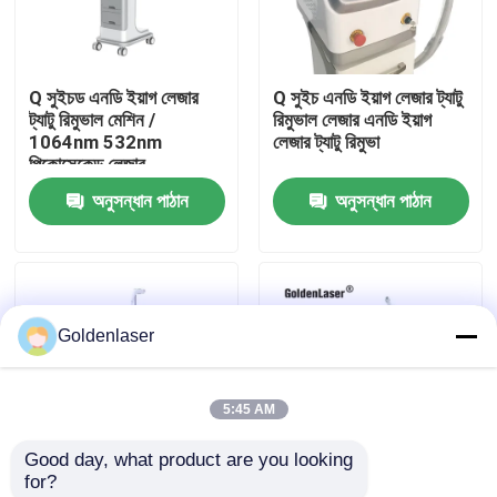
VR প্রদর্শন
Q সুইচড এনডি ইয়াগ লেজার
Q সুইচ এনডি ইয়াগ লেজার ট্যাটু
ট্যাটু রিমুভাল মেশিন /
রিমুভাল লেজার এনডি ইয়াগ
আমাদের সম্পর্কে
1064nm 532nm
লেজার ট্যাটু রিমুভা
পিকোসেকেন্ড লেজার
অনুসন্ধান পাঠান
অনুসন্ধান পাঠান
কারখানা ভ্রমণ
মান নিয়ন্ত্রণ
Goldenlaser
যোগাযোগ করুন
5:45 AM
খবর
Good day, what product are you looking 
for?
উদ্ধৃতির জন্য আবেদন
Picolaser 1064nm
1064nm 8080nm লেজার