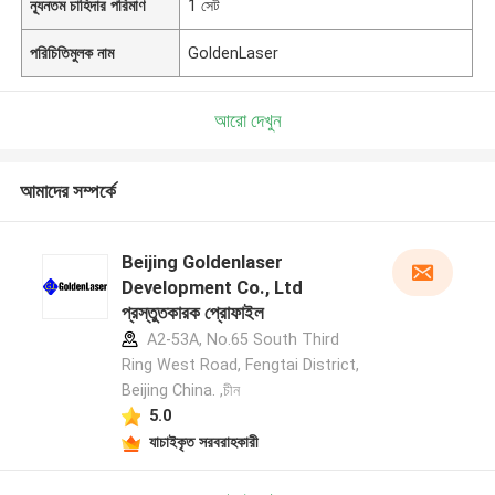
ন্যূনতম চাহিদার পরিমাণ
1 সেট
পরিচিতিমুলক নাম
GoldenLaser
আরো দেখুন
আমাদের সম্পর্কে
Beijing Goldenlaser
Development Co., Ltd
প্রস্তুতকারক প্রোফাইল
A2-53A, No.65 South Third
Ring West Road, Fengtai District,
Beijing China. ,চীন
5.0
যাচাইকৃত সরবরাহকারী