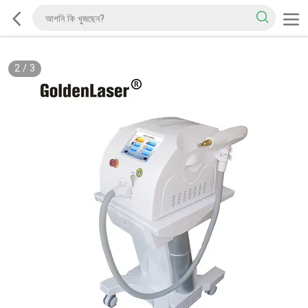
2
/
3