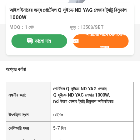
আইলাইনারের জন্য পোর্টেবল Q সুইচড ND YAG লেজার ট্যাটু রিমুভাল
1000W
MOQ：1 সেট
মূল্য：1350$/SET
আমাদের সাথে যোগাযোগ
ভালো দাম
করুন
পণ্যের বর্ণনা
পোর্টেবল Q সুইচড ND YAG লেজার
,
লক্ষণীয় করা:
Q সুইচড ND YAG লেজার 1000W
,
nd ইয়াগ লেজার ট্যাটু রিমুভাল আইলাইনার
উৎপত্তি স্থল
বেইজিং
ডেলিভারি সময়
5-7 দিন