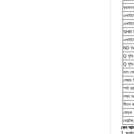
ক্রমাগ
এলাইট/আ
এলাইট/
SHR ফ্র
এলাইট
ND YAG
Q সুইচ
Q সুইচ
ডাল লেজ
লেজার ফ্
স্পট ব্য
লক্ষ্য
শীতল ক
মোড়ক
ভোল্টেজ
কেন আমা
1. জার্