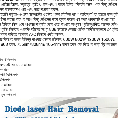
ওয়াটার ফিল্টার, শুধুমাত্র প্রতি 6 মাস এবং 1 বছরে ফিল্টার পরিবর্তন করুন।এবং কিছু মেশিনে
ক রক্ষণাবেক্ষণ খরচ এবং সময় সংরক্ষণ করুন.
ইতালি ব্লুইড-ও-টেক ইম্পোর্টেড ওয়াটার পাম্প চাইনিজ পাম্প প্রতিস্থাপিত হয়েছে ভাল ক
 চীনা জলের পাম্পের সাথে কিছু মেশিনের সাথে তুলনা করলে এই স্পষ্ট পার্থক্যটি পাওয়া যাবে।
 টিডিকে সিক্স ওয়ে পাওয়ার সাপ্লাই ফোর ওয়ে পাওয়ার সাপ্লাই প্রতিস্থাপিত, অনেক বে
ুলিং সিস্টেম, এমনকি গ্রীষ্মের মধ্যে 808 ডায়োড লেজার মেশিন অবিচ্ছিন্নভাবে 24 ঘন্টার
নার বাড়িতে আপনার A/C হিসাবে একই ফাংশন.
ার বিকল্পের জন্য বিভিন্ন পাওয়ার লেজার মডিউল, 600W 800W 1200W 1600W...
808 তরঙ্গ, 755nm/808nm/1064nm ডাবল তরঙ্গ এবং বিকল্পের জন্য ট্রিপল তরঙ্গ 
়াল ডিপিলেশন
 এবং ঠোঁট এর depilation
 অপসারণ
সিলারি ডিপিলেশন
ডিপিলেশন
epilation
depilation
ি চুল অপসারণ