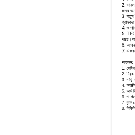
2. ডাবল 
জন্য অনে
3. নতুন 
গ্রাহকরা
4. জাপান
5. TEC ক
পারে।আপ
6. আপন
7. একক 
আবেদন:
1. ফেসিয
2. চিবুক
3. দাড়ি
4. অ্যাক্
5. আর্ম 
6. পা d
7. বুকে 
8. বিকিন