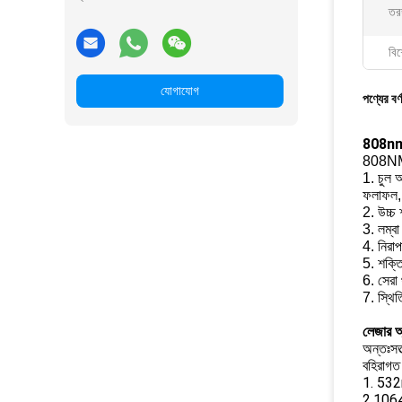
তরঙ্
বিশ
যোগাযোগ
পণ্যের বর্
808nm ড
808NM 
1. চুল 
ফলাফল, 
2. উচ্চ 
3. লম্বা
4. নিরাপ
5. শক্তি
6. সেরা 
7. স্থিত
লেজার অ
অন্তঃসত্
বহিরাগত 
1. 532n
2.1064n