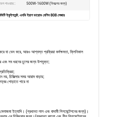
্ডেল পাওয়ার::
500W-1600W (বিকল্পের জন্য)
িউটি ইকুইপমেন্ট
,
এনডি ইয়াগ ডায়োড মেশিন 808 লেজার
 যা ভেদ করে, আরও আশ্বস্ত প্রক্রিয়া কর্মক্ষমতা, ক্লিনিকাল
রে এবং সব ধরনের চুলের জন্য উপযুক্ত;
রতিক্রিয়া;
ন নয়, চিকিত্সার সময় আরাম বাড়ায়;
 গহ্বর পোড়াতে পারে না
 মেলাজমা ইত্যাদি। (প্রধানত লাল এবং বাদামী পিগমেন্টেশনের জন্য)।
র নেভাস এর চিকিৎসার জন্য।(প্রধানত কালো এবং নীল পিগমেন্টেশনের