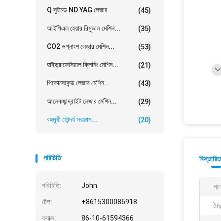
Q সুইচড ND YAG লেজার
(45)
আইপিএল হেয়ার রিমুভাল মেশিন...
(35)
CO2 ভগ্নাংশ লেজার মেশিন...
(53)
হাইড্রাফেসিয়াল ক্লিনিং মেশিন...
(21)
পিকোসেকেন্ড লেজার মেশিন...
(43)
আলেকজান্দ্রাইট লেজার মেশিন...
(29)
বহুমুখী সৌন্দর্য সরঞ্জাম...
(20)
পরিচিতি
বিস্তারিত
পরিচিতি:
John
পণ্
টেল:
+8615300086918
বৈদ
ফ্যাক্স:
86-10-61594366