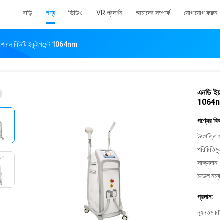
বাড়ি
পণ্য
ভিডিও
VR প্রদর্শন
আমাদের সম্পর্কে
যোগাযোগ করুন
ফাংশনাল বিউটি ইকুইপমেন্ট 1064nm
এনডি ইয়
1064
পণ্যের বি
উৎপত্তি স
পরিচিতিমু
সাক্ষ্যদান:
মডেল নম্ব
প্রদান:
ন্যূনতম চ