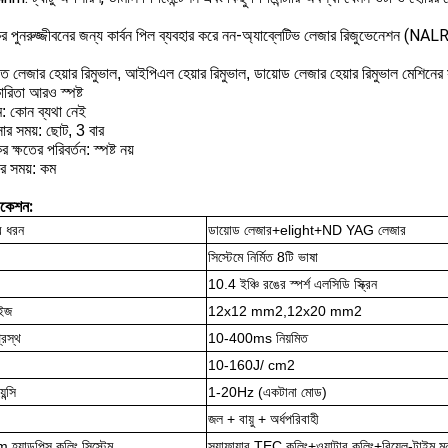
ের পুনরুজ্জীবনের জন্য কার্বন পিল ব্যবহার করে নন-অ্যাব্লেটিভ লেজার রিজুভেনেশন 
 লেজার হেয়ার রিমুভাল, আইপিএল হেয়ার রিমুভাল, ডায়োড লেজার হেয়ার রিমুভাল মেশিনের
কারিতা আরও স্পষ্ট
: কোন ব্যথা নেই
্সার সময়: ছোট, 3 বার
 ক্ষতের পরিবর্তন: স্পষ্ট নয়
র সময়: কম
িকেশন:
র ধরন
ডায়োড লেজার+elight+ND YAG লেজার
সিস্টেমে নির্মিত 8টি ভাষা
10.4 ইঞ্চি রঙের স্পর্শ এলসিডি স্ক্রিন
াইজ
12x12 mm2,12x20 mm2
্রস্থ
10-400ms নিয়মিত
10-160J/ cm2
েন্সি
1-20Hz (একটানা মোড)
জল + বায়ু + অর্ধপরিবাহী
্যান্ডপিস কুলিং সিস্টেম
স্যাফায়ার TEC কুলিং+ওয়াটার কুলিং+রিয়েল-টাইম ম