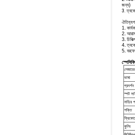
জন্য)
3. ত্বক
ঐতিহ্যগত
1. কার্য
2. আরাম
3. চিকিত
4. ত্বকের
5. বরফে
স্পেসিফ
লেজারে
ভাষা
প্রদর্শন
স্পট স
নাড়ির প
শক্তি
ফ্রিকোয়
কুলিং
808nm হ