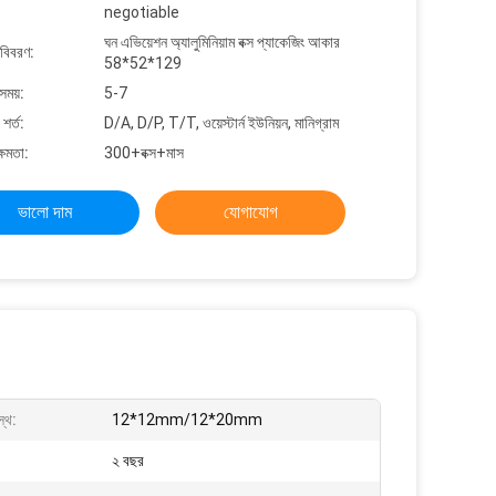
negotiable
ঘন এভিয়েশন অ্যালুমিনিয়াম বক্স প্যাকেজিং আকার
 বিবরণ:
58*52*129
সময়:
5-7
শর্ত:
D/A, D/P, T/T, ওয়েস্টার্ন ইউনিয়ন, মানিগ্রাম
্ষমতা:
300+বক্স+মাস
ভালো দাম
যোগাযোগ
স্থ:
12*12mm/12*20mm
২ বছর