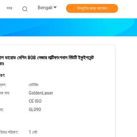
Bengali
খবর
উদ্ধৃতির জন্য আবেদন
াগ ডায়োড মেশিন 808 লেজার মাল্টিফাংশনাল বিউটি ইকুইপমেন্ট
nm
বরণ:
্থল:
বেইজিং
লক নাম:
GoldenLaser
CE ISO
ার:
GL090
াহিদার পরিমাণ:
1 সেট