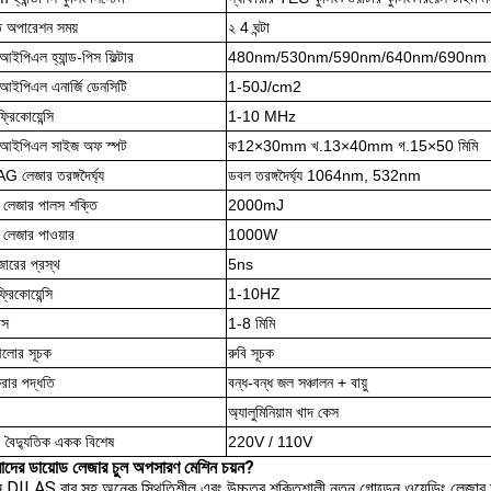
ত অপারেশন সময়
২ 4 ঘন্টা
ইপিএল হ্যান্ড-পিস ফিল্টার
480nm/530nm/590nm/640nm/690nm
আইপিএল এনার্জি ডেনসিটি
1-50J/cm2
িকোয়েন্সি
1-10 MHz
/আইপিএল সাইজ অফ স্পট
ক12×30mm খ.13×40mm গ.15×50 মিমি
 লেজার তরঙ্গদৈর্ঘ্য
ডবল তরঙ্গদৈর্ঘ্য 1064nm, 532nm
 লেজার পালস শক্তি
2000mJ
 লেজার পাওয়ার
1000W
ারের প্রস্থ
5ns
রিকোয়েন্সি
1-10HZ
াস
1-8 মিমি
 আলোর সূচক
রুবি সূচক
রার পদ্ধতি
বন্ধ-বন্ধ জল সঞ্চালন + বায়ু
অ্যালুমিনিয়াম খাদ কেস
, বৈদ্যুতিক একক বিশেষ
220V / 110V
দের ডায়োড লেজার চুল অপসারণ মেশিন চয়ন?
মান DILAS বার সহ অনেক স্থিতিশীল এবং উচ্চতর শক্তিশালী নতুন গোল্ডেন ওয়েল্ডিং লেজার