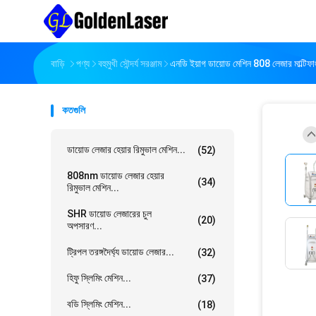
বাড়ি
পণ্য
বহুমুখী সৌন্দর্য সরঞ্জাম
এনডি ইয়াগ ডায়োড মেশিন 808 লেজার মাল্টি
কতগুলি
ডায়োড লেজার হেয়ার রিমুভাল মেশিন...
(52)
808nm ডায়োড লেজার হেয়ার
(34)
রিমুভাল মেশিন...
SHR ডায়োড লেজারের চুল
(20)
অপসারণ...
ট্রিপল তরঙ্গদৈর্ঘ্য ডায়োড লেজার...
(32)
হিফু স্লিমিং মেশিন...
(37)
বডি স্লিমিং মেশিন...
(18)