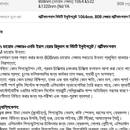
808nm (ডায়োড লেজার) 1064 &532
গদৈর্ঘ্য:
808 হ্যান
&1320nm (Nd YA
েষভাবে তুলে ধরা:
মাল্টিফাংশনাল বিউটি ইকুইপমেন্ট 1064nm
,
808 লেজার মাল্টিফাংশনাল ব
ণনা
ায়োড লেজার+এনডি ইয়াগ হেয়ার রিমুভাল মা বিউটি ইকুইপমেন্ট / মাল্টিফাংশনাল
ডায়োড উন্নত:
অপসারণ ত্বক শক্ত করার জন্য 808nm ডায়োড লেজার সবচেয়ে উন্নত প্রযুক্তি ব্যবহার করে
নিরাপত্তা;
শক্তি: কোন পিগমেন্টেশন নেই, প্রথম চিকিত্সায় চমৎকার চিকিত্সা ফলাফল আশা করা যেতে পা
 লেজার প্রস্থ: চুলের ফলিকলগুলির জন্য কার্যকর তাপ সঞ্চয়, স্থায়ী চুল অপসারণ;
ত্তা: প্রায় কোন চামড়া বিক্ষিপ্ত, ত্বক এবং ঘাম গ্রন্থি কোন ক্ষতি, কোন দাগ, কোন পার্শ্ব প্
শালী স্পর্শ কুলিং সিস্টেম ক্ষণস্থায়ী এপিডার্মাল অ্যানেশেসিয়া তৈরি করতে পারে, কোন ব্যথাহী
থার্মোস্ট্যাটিক ওয়াটার সাইকেল সিস্টেম গ্যারান্টি সেমিকন্ডাক্টর পাম্প অতিরিক্ত গরমের কারণে
িশীলতা নিশ্চিত করার জন্য স্ব-পরীক্ষা এবং স্বয়ং-সুরক্ষা ব্যবস্থা।
্যাপ্লিকেশন:
ত্বা রঙ্গক: টাডা নেভাস (জন্মচিহ্ন), পিগমেন্টেড নেভাস, কফি স্পেকল, বয়সের দাগ, ফ্রেকলস।
রঙ্গক: বিভিন্ন রঙের উলকি, ট্যাটু ভ্রু, চোখের লাইনার, ঠোঁট স্ট্রিয়া, আঘাতমূলক ট্যাটু।
m: এপিডার্মাল পিগমেন্টেশনের চিকিৎসার জন্য যেমন ফ্রেকলস, সোলার লেন্টিগো, এপিডার্মাল
m: ট্যাটু অপসারণ, ডার্মাল পিগমেন্টেশন এবং কিছু পিগমেন্টারি অবস্থা যেমন ওটা ও হোরি