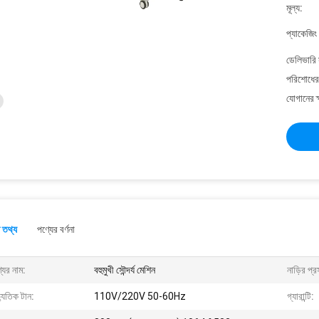
মূল্য:
প্যাকেজিং
ডেলিভারি 
পরিশোধের 
যোগানের ক
 তথ্য
পণ্যের বর্ণনা
যের নাম:
বহুমুখী সৌন্দর্য মেশিন
নাড়ির প্র
্যুতিক টান:
110V/220V 50-60Hz
গ্যারান্টি: