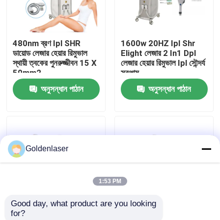
VR প্রদর্শন
480nm ব্রণ Ipl SHR
1600w 20HZ Ipl Shr
ডায়োড লেজার হেয়ার রিমুভাল
Elight লেজার 2 In1 Dpl
আমাদের সম্পর্কে
স্থায়ী ত্বকের পুনরুজ্জীবন 15 X
লেজার হেয়ার রিমুভাল Ipl সৌন্দর্য
50mm2
সরঞ্জাম
অনুসন্ধান পাঠান
অনুসন্ধান পাঠান
কারখানা ভ্রমণ
মান নিয়ন্ত্রণ
Goldenlaser
যোগাযোগ করুন
1:53 PM
খবর
Good day, what product are you looking 
for?
উদ্ধৃতির জন্য আবেদন
808nm Elight লেজার হেয়ার
3KW Ipl SHR ডায়োড লেজার