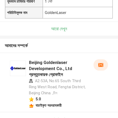
ন্যূনতম চাহিদার পরিমাণ
1 সেট
পরিচিতিমুলক নাম
GoldenLaser
আরো দেখুন
আমাদের সম্পর্কে
Beijing Goldenlaser
Development Co., Ltd
প্রস্তুতকারক প্রোফাইল
A2-53A, No.65 South Third
Ring West Road, Fengtai District,
Beijing China. ,চীন
5.0
যাচাইকৃত সরবরাহকারী