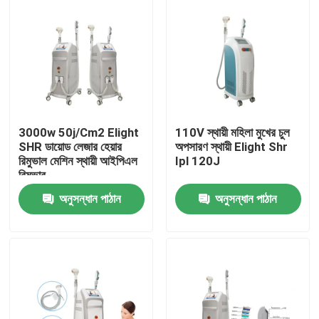
3000w 50j/Cm2 Elight
110V স্থায়ী মহিলা মুখের চুল
SHR ডায়োড লেজার হেয়ার
অপসারণ স্থায়ী Elight Shr
রিমুভাল মেশিন স্থায়ী আইপিএল
Ipl 120J
রিমুভার
অনুসন্ধান পাঠান
অনুসন্ধান পাঠান
বাড়ি
পণ্য
ভিডিও