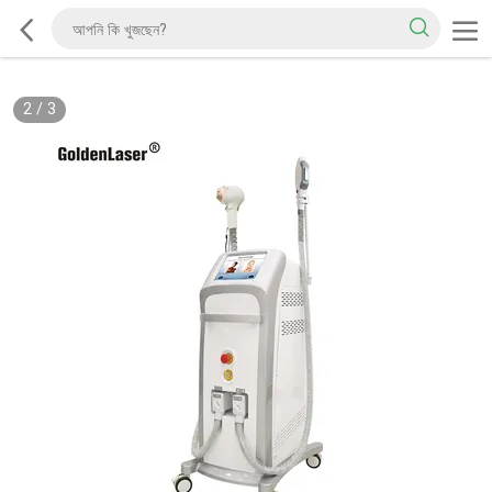
2
/
3