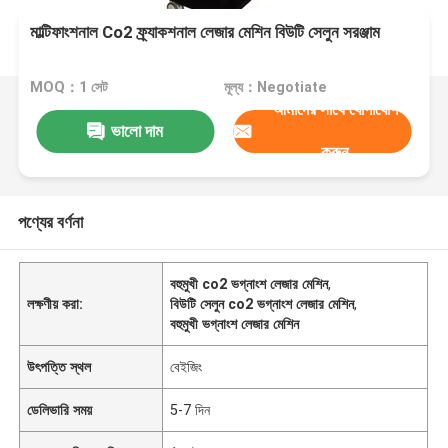
মাল্টিফাংশনাল Co2 ফ্র্যাকশনাল লেজার মেশিন বিউটি সেলুন সরঞ্জাম
MOQ：1 সেট
মূল্য：Negotiate
আমাদের সাথে যোগাযোগ
ভালো দাম
করুন
পণ্যের বর্ণনা
বহুমুখী co2 ভগ্নাংশ লেজার মেশিন
,
লক্ষণীয় করা:
বিউটি সেলুন co2 ভগ্নাংশ লেজার মেশিন
,
বহুমুখী ভগ্নাংশ লেজার মেশিন
উৎপত্তি স্থল
বেইজিং
ডেলিভারি সময়
5-7 দিন