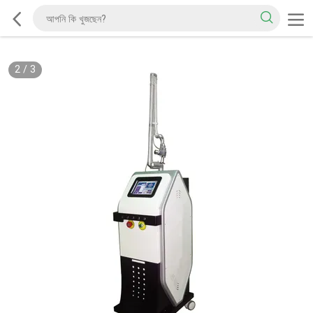
2
/
3