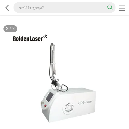
2
/
3