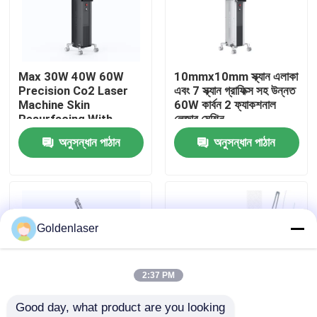
VR প্রদর্শন
Max 30W 40W 60W
10mmx10mm স্ক্যান এলাকা
আমাদের সম্পর্কে
Precision Co2 Laser
এবং 7 স্ক্যান গ্রাফিক্স সহ উন্নত
Machine Skin
60W কার্বন 2 ফ্যাকশনাল
Resurfacing With
লেজার মেশিন
কারখানা ভ্রমণ
Various Scan Areas
অনুসন্ধান পাঠান
অনুসন্ধান পাঠান
(বিভিন্ন স্ক্যান এলাকার সাথে
ত্বকের পুনর্নির্মাণ)
মান নিয়ন্ত্রণ
যোগাযোগ করুন
Goldenlaser
খবর
2:37 PM
Good day, what product are you looking 
উদ্ধৃতির জন্য আবেদন