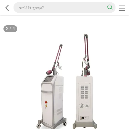
2
/
4