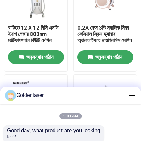
VR প্রদর্শন
বাড়িতে 12 X 12 মিমি এনডি
0.2A ফেস 3ডি ম্যাজিক মিরর
ইয়াগ লেজার 808nm
ফেসিয়াল স্কিন স্ক্যানার
আমাদের সম্পর্কে
মাল্টিফাংশনাল বিউটি মেশিন
অ্যানালাইজার ডায়াগনসিস মেশিন
অনুসন্ধান পাঠান
অনুসন্ধান পাঠান
কারখানা ভ্রমণ
মান নিয়ন্ত্রণ
Goldenlaser
যোগাযোগ করুন
5:03 AM
খবর
Good day, what product are you looking 
for?
উদ্ধৃতির জন্য আবেদন
দ্রুত ম্যাজিক ফেস রিকগনিশন
640 690 808 ইয়াগ লেজার