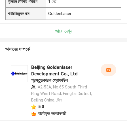
ন্যূনতম চাহিদার পরিমাণ
1 সেট
পরিচিতিমুলক নাম
GoldenLaser
আরো দেখুন
আমাদের সম্পর্কে
Beijing Goldenlaser
Development Co., Ltd
প্রস্তুতকারক প্রোফাইল
A2-53A, No.65 South Third
Ring West Road, Fengtai District,
Beijing China. ,চীন
5.0
যাচাইকৃত সরবরাহকারী