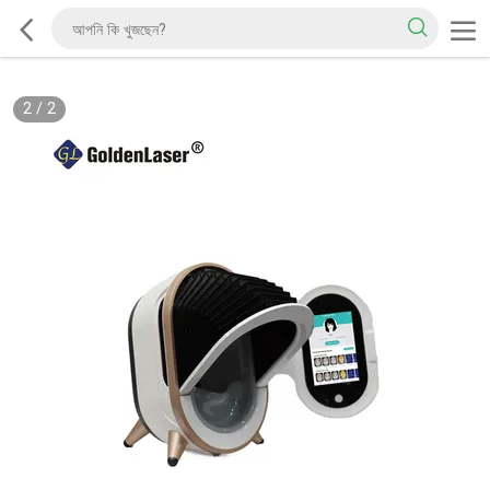
2
/
2