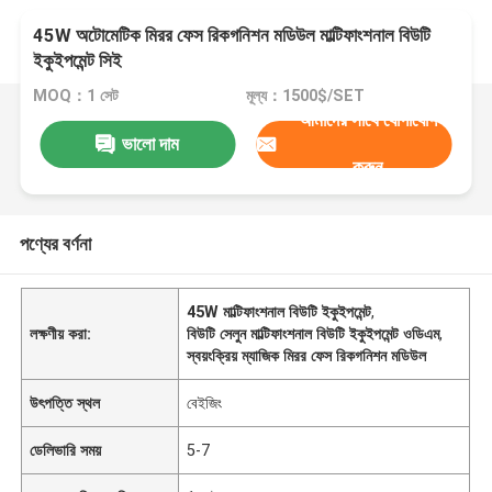
45W অটোমেটিক মিরর ফেস রিকগনিশন মডিউল মাল্টিফাংশনাল বিউটি
ইকুইপমেন্ট সিই
MOQ：1 সেট
মূল্য：1500$/SET
আমাদের সাথে যোগাযোগ
ভালো দাম
করুন
পণ্যের বর্ণনা
45W মাল্টিফাংশনাল বিউটি ইকুইপমেন্ট
,
লক্ষণীয় করা:
বিউটি সেলুন মাল্টিফাংশনাল বিউটি ইকুইপমেন্ট ওডিএম
,
স্বয়ংক্রিয় ম্যাজিক মিরর ফেস রিকগনিশন মডিউল
উৎপত্তি স্থল
বেইজিং
ডেলিভারি সময়
5-7