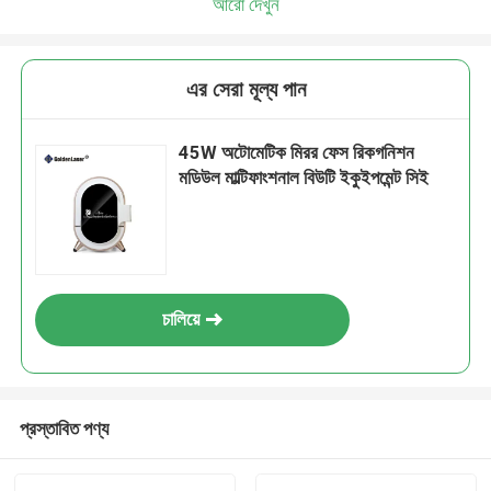
আরো দেখুন
এর সেরা মূল্য পান
45W অটোমেটিক মিরর ফেস রিকগনিশন
মডিউল মাল্টিফাংশনাল বিউটি ইকুইপমেন্ট সিই
চালিয়ে
প্রস্তাবিত পণ্য