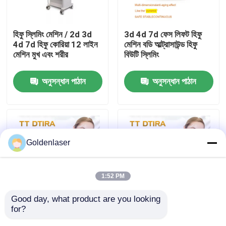
VR প্রদর্শন
হিফু স্লিমিং মেশিন / 2d 3d
3d 4d 7d ফেস লিফট হিফু
4d 7d হিফু কোরিয়া 12 লাইন
মেশিন বডি আল্ট্রাসাউন্ড হিফু
মেশিন মুখ এবং শরীর
বিউটি স্লিমিং
আমাদের সম্পর্কে
অনুসন্ধান পাঠান
অনুসন্ধান পাঠান
কারখানা ভ্রমণ
মান নিয়ন্ত্রণ
Goldenlaser
যোগাযোগ করুন
1:52 PM
খবর
Good day, what product are you looking 
for?
4.5mm আল্ট্রা 4MHz
আল্ট্রা 7d DS4-4.5 হিফু বডি
উদ্ধৃতির জন্য আবেদন
HIFU স্লিমিং মেশিন 7d হিফু
স্লিমিং মেশিন 5 মিমি পোর্টেবল