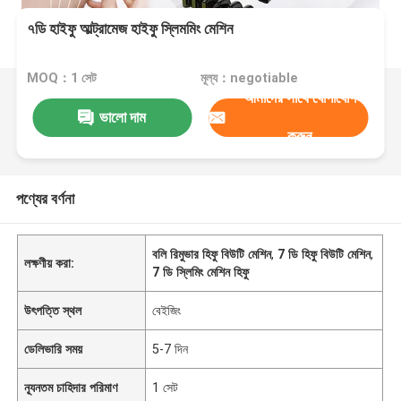
৭ডি হাইফু আল্ট্রামেজ হাইফু স্লিমমিং মেশিন
MOQ：1 সেট
মূল্য：negotiable
আমাদের সাথে যোগাযোগ
ভালো দাম
করুন
পণ্যের বর্ণনা
বলি রিমুভার হিফু বিউটি মেশিন
,
7 ডি হিফু বিউটি মেশিন
,
লক্ষণীয় করা:
7 ডি স্লিমিং মেশিন হিফু
উৎপত্তি স্থল
বেইজিং
ডেলিভারি সময়
5-7 দিন
ন্যূনতম চাহিদার পরিমাণ
1 সেট