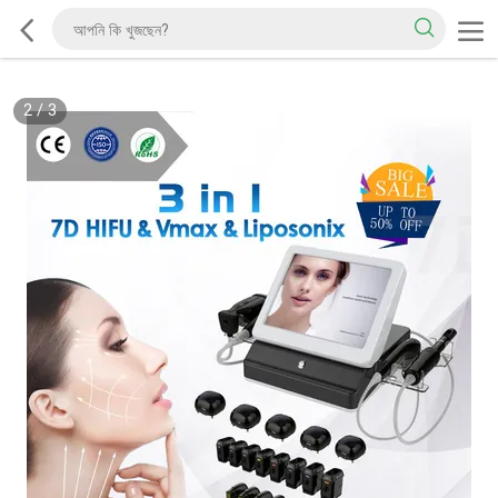
2
/
3