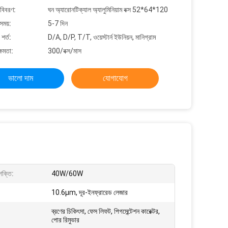
 বিবরণ:
ঘন অ্যারোনটিক্যাল অ্যালুমিনিয়াম বক্স 52*64*120
সময়:
5-7 দিন
শর্ত:
D/A, D/P, T/T, ওয়েস্টার্ন ইউনিয়ন, মানিগ্রাম
্ষমতা:
300/বক্স/মাস
ভালো দাম
যোগাযোগ
ক্তি:
40W/60W
10.6μm, দূর-ইনফ্রারেড লেজার
ব্রণের চিকিৎসা, ফেস লিফট, পিগমেন্টেশন কারেক্টর,
পোর রিমুভার