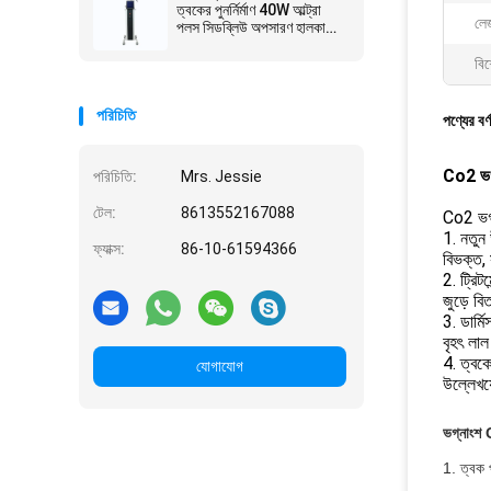
ত্বকের পুনর্নির্মাণ 40W আল্ট্রা
লে
পলস সিডব্লিউ অপসারণ হালকা
মোল অ্যালুমিনিয়াম কেস
বিশ
পরিচিতি
পণ্যের বর্
Co2 ভগ্
পরিচিতি:
Mrs. Jessie
টেল:
8613552167088
Co2 ভগ্
1. নতুন
ফ্যাক্স:
86-10-61594366
বিভক্ত, 
2. ট্রিট
জুড়ে বি
3. ডার্
বৃহৎ লাল 
4. ত্বকে
যোগাযোগ
উল্লেখযো
ভগ্নাংশ 
1. ত্বক প