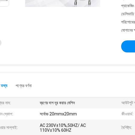
প্যাকেজিং
ডেলিভারি 
পরিশোধের 
যোগানের ক
 তথ্য
পণ্যের বর্ণনা
যের নাম:
ব্রণের দাগ দূর করার মেশিন
আউটপুট শ
্যান স্কোপ:
সর্বোচ্চ 20mmx20mm
কীওয়ার্ড:
AC 230V±10%,50HZ/ AC
য়ার সাপ্লাই:
বৈশিষ্ট্য:
110V±10% 60HZ