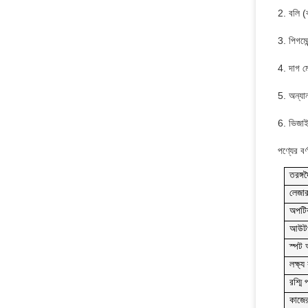
2. বলি (ক
3. পিগমেন
4. দাগ মে
5. অন্যা
6. ভিজাই
পণ্যের বর্
তরঙ্গদৈ
লেজার 
অপটিক
আউটপ
স্পট
লক্ষ্য 
রশ্মি
কাজের