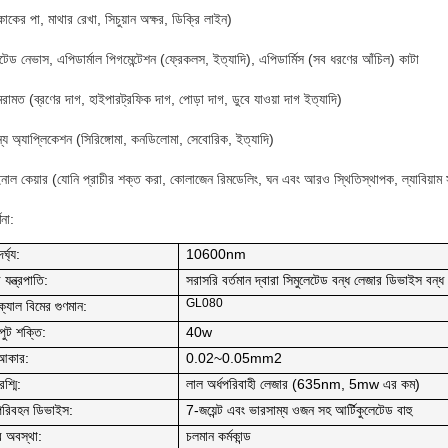
াকের পা, মাথার রেখা, সিচুয়ান অক্ষর, ডিক্রি লাইন)
্টেড নেভাস, এপিডার্মাল পিগমেন্টেশন (ফ্রেকলস, ইত্যাদি), এপিডার্মিস (সব ধরণের আঁচিল) কাটা
রামত (ব্রণের দাগ, হাইপারট্রফিক দাগ, পোড়া দাগ, ডুবে যাওয়া দাগ ইত্যাদি)
ন্য অ্যাপ্লিকেশন (সিরিঙ্গোমা, কনডিলোমা, সেবোরিক, ইত্যাদি)
নাল কেয়ার (যোনি প্রাচীর শক্ত করা, কোলাজেন রিমডেলিং, ঘন এবং আরও স্থিতিস্থাপক, ল্যাবিয়াম 
ণনা:
র্ঘ্য:
10600nm
যন্ত্রপাতি:
সরাসরি বর্তমান দ্বারা সিমুলেটেড বন্ধ লেজার ডিভাইস বন্ধ
GL080
্যাল বিমের গুণমান:
ুট শক্তি:
40w
 আকার:
0.02~0.05mm2
রশ্মি:
লাল অর্ধপরিবাহী লেজার (635nm, 5mw এর কম)
 পরিবহন ডিভাইস:
7-জয়েন্ট এবং ভারসাম্য ওজন সহ আর্টিকুলেটেড বাহু
 অবস্থা:
চলমান কর্মকান্ড