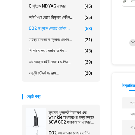
Q সুইচড ND YAG লেজার
(45)
আইপিএল হেয়ার রিমুভাল মেশিন...
(35)
CO2 ভগ্নাংশ লেজার মেশিন...
(53)
হাইড্রাফেসিয়াল ক্লিনিং মেশিন...
(21)
পিকোসেকেন্ড লেজার মেশিন...
(43)
আলেকজান্দ্রাইট লেজার মেশিন...
(29)
বহুমুখী সৌন্দর্য সরঞ্জাম...
(20)
বিস্তারিত
শ্রেষ্ঠ পণ্য
পণ্
ত্বকের পুনরুজ্জীবিতকরণ এবং
স্ক
wrinkle অপসারণের জন্য উন্নত
60W CO2 ফ্যাকশনাল লেজার
সিস্টেম
পাও
CO2 ফ্যাকশনাল লেজার মেশিন