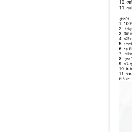
10. যোন
11. ল্য
সুবিধাদি
1. 100
2. বিনামূ
3. 3টি 
4. মাল্ট
5. চমৎকা
6. বড় টাচ
7. কোরিয
8. দ্রুত 
9. মাইক্
10. চিকিত
11. খরচ-
বিনিয়োগ