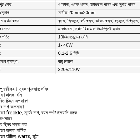
ুট মোড:
একটানা, একক পালস, ইন্টারভাল পালস এবং সুপার পালস
ন স্কোপ:
সর্বোচ্চ 20mmx20mm
ক্স স্ক্যান করুন:
বৃত্ত, ত্রিভুজ, বর্গক্ষেত্র, আয়তক্ষেত্র, ষড়ভুজ, উপবৃত্ত,
নিং মোড:
এলোমেলো, স্বাভাবিক এবং মিডস্প্লিট স্ক্যান
নিং গতি:
10মি/সেকেন্ডের বেশি
:
1- 40W
:
0.1-2.6 মিমি
রণ ব্যবস্থা:
বায়ু চলাচল
:
220V/110V
পুনর্নবীকরণ, ত্বক পুনঃসারফেসিং
রণ হালকা বলি
ারিত চিহ্ন অপসারণ
ের দাগ অপসারণ
ণ freckle, সূর্যের দাগ, বয়স স্পট ইত্যাদি রঙ্গক
 অপসারণ
র ছিদ্র শক্ত করা
রণ হালকা আঁচিল
রণ আঁচিল, warts, ভুট্টা