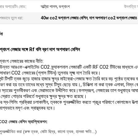
জার অপারেটিং মোড:
আল্ট্রা পালস, ভগ্নাংশ
উৎপত্তি 
েষভাবে তুলে ধরা:
40w co2 ভগ্নাংশ লেজার মেশিন
,
দাগ অপসারণ co2 ভগ্নাংশ লেজার 
ণনা
নাংশ লেজার সঙ্গে Rf বলি ব্রণ দাগ অপসারণ মেশিন
নাংশ লেজারের কাজের নীতি:
 উন্নত আরএফ-এক্সাইটেড CO2 ফ্র্যাকশনাল লেজারটি একটি RF CO2 টিউবের মাধ্যমে একটি 
সাধারণ CO2 লেজারের (গ্লাস টিউব) তুলনায় সূক্ষ্ম দাগ তৈরি করে।
মেন্ট টিপটি ত্বক জুড়ে হাজার হাজার ক্ষুদ্র মাইক্রো-লেজার ক্ষত তৈরি করে বড় পৃষ্ঠের ত্বকের
তরণ করা হয় তবে তাদের মধ্যে সুস্থ টিস্যু ছেড়ে যায়।, চিকিত্সা না করা ত্বক এলাকা, নিম্
মিস স্তরের পুনর্নবীকরণ এবং মেরামতকে উদ্দীপিত করে।ফলস্বরূপ, লেজারের তাপ শুধুমাত্র 
স্রোত পোড়ার পরিবর্তে শুধুমাত্র ক্ষুদ্র ক্ষুদ্র ক্ষত রয়েছে।
র স্ব-পিলিং প্রক্রিয়া চলাকালীন, ত্বককে পুনরুজ্জীবিত করতে প্রচুর পরিমাণে কোলাজেন উত্পাদ
গ্যভাবে মসৃণ এবং স্বাস্থ্যকর হবে।
CO2 লেজার মেশিন অ্যাপ্লিকেশন:
ুনরুজ্জীবিত করা (রুক্ষ ত্বক, মোটা ছিদ্র, কালো ত্বক, হালকা ক্ষতি...)