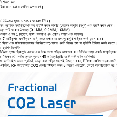
ি শক্ত করা
াবিয়া সাদা করা মেলানিন অপসারণ।
% ইউএসএ সুসংগত লেজার আরএফ টিউব।
ল্যে গ্রাফিক অ্যাপ্লিকেশন সহ সাতটি স্ক্যান আকার (যেকোন আকৃতি লিখুন) এবং ছয়টি স্ক্যান মোড।
ভিন্ন স্পট আকার উপলব্ধ (0.1MM, 0.2MM,1.0MM)
িফাংশনাল 4 ইন 1 সিস্টেম: কাটা, ভগ্নাংশ এবং যোনি (গাইনি এবং ভালভা)
র 7 আর্টিকুলার অপটিক্যাল আর্ম, সহজ অপারেশন এবং পুরোপুরি শক্তির ক্ষতি হ্রাস করে।
 স্ক্রিন এবং মাইক্রোপ্রসেসর নিয়ন্ত্রিত সফ্টওয়্যার একটি নিয়ন্ত্রণযোগ্য সুনির্দিষ্ট চিকিত্সা অর্জন করতে।
়া ফ্যাশন ডিজাইন.
চিকিত্সা: সুপার ট্রিটমেন্ট এলাকা এবং উচ্চ পালস শক্তি আপনাকে 10 মিনিটের মধ্যে একটি সম্পূর্ণ মুখে
রো সিঙ্গেল ডট: গভীর ত্বকে ন্যূনতম 49 মাইক্রোমেন্টার ছোট স্পট সাইজ ডেলিভারি
্সা কাস্টমাইজ করুন: প্যাটার্ন, ঘনত্ব এবং শক্তি সহজেই নিয়ন্ত্রণ করুন, চিকিত্সার নমনীয় সম্ভাবনাগু
কার্যকর: RF উত্তেজিত CO2 লেজার টিউবের জন্য 5 বছরের ওয়ারেন্টি, কোনো ব্যবহারযোগ্য নয়, উচ্চ 