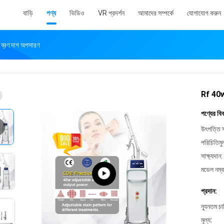
বাড়ি
পণ্য
ভিডিও
VR প্রদর্শন
আমাদের সম্পর্কে
যোগাযোগ করুন
ব্রণ দাগ অপসারণ
Rf 40w 
পণ্যের বি
উৎপত্তি স
পরিচিতিমু
সাক্ষ্যদান:
মডেল নম্ব
প্রদান:
ন্যূনতম চ
মূল্য: