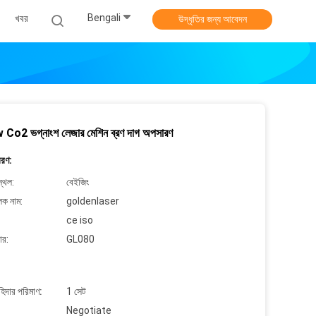
Bengali
খবর
উদ্ধৃতির জন্য আবেদন
Co2 ভগ্নাংশ লেজার মেশিন ব্রণ দাগ অপসারণ
বরণ:
্থল:
বেইজিং
লক নাম:
goldenlaser
ce iso
ার:
GL080
াহিদার পরিমাণ:
1 সেট
Negotiate