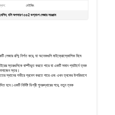
স্থল:
বেইজিং
মেশিন
,
বলি অপসারণ co2 ভগ্নাংশ লেজার সরঞ্জাম
লেজার রশ্মি নির্গত করে, যা অনেকগুলি মাইক্রোস্কোপিক বিমে
 বাইরের স্তরগুলিকে বাষ্পীভূত করতে পারে যা একটি সমান প্যাটার্নে ত্বক
ন কোলাজেন স্তর।
আঘাতের স্থানের গভীরে প্রবেশ করতে পারে এবং এখন ত্বকের উপরিভাগে
িত হবে।একটি নির্দিষ্ট ডিগ্রী পুনরুদ্ধারের পরে, নতুন ত্বক