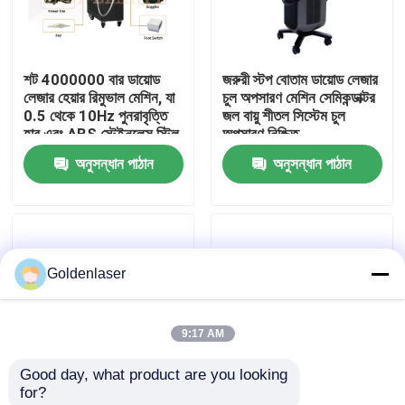
VR প্রদর্শন
শট 4000000 বার ডায়োড
জরুরী স্টপ বোতাম ডায়োড লেজার
লেজার হেয়ার রিমুভাল মেশিন, যা
চুল অপসারণ মেশিন সেমিকন্ডাক্টর
আমাদের সম্পর্কে
0.5 থেকে 10Hz পুনরাবৃত্তি
জল বায়ু শীতল সিস্টেম চুল
হার এবং ABS স্টেইনলেস স্টিল
অপসারণ নিশ্চিত
হাউজিং বৈশিষ্ট্যযুক্ত
অনুসন্ধান পাঠান
অনুসন্ধান পাঠান
কারখানা ভ্রমণ
মান নিয়ন্ত্রণ
Goldenlaser
যোগাযোগ করুন
9:17 AM
খবর
Good day, what product are you looking 
for?
উদ্ধৃতির জন্য আবেদন
600W আউটপুট শক্তি ডায়োড
দ্রুত চুল অপসারণ 755nm