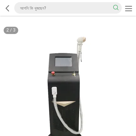
2
/
3