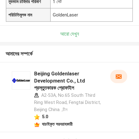
ন্যূনতম চাহিদার পরিমাণ
1 সেট
পরিচিতিমুলক নাম
GoldenLaser
আরো দেখুন
আমাদের সম্পর্কে
Beijing Goldenlaser
Development Co., Ltd
প্রস্তুতকারক প্রোফাইল
A2-53A, No.65 South Third
Ring West Road, Fengtai District,
Beijing China. ,চীন
5.0
যাচাইকৃত সরবরাহকারী