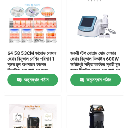
64 58 53CM ডায়োড লেজার
জরুরী স্টপ বোতাম হোম লেজার
হেয়ার রিমুভাল মেশিন পরিমাণ 1
হেয়ার রিমুভাল ডিভাইস 600W
দ্রুত চুল অপসারণ ফাংশন
আউটপুট শক্তি কার্যকর স্থায়ী চুল
ক্লিনিক এবং স্পা এর জন্য
হ্রাস সিস্টেম সেলুন এবং স্পা এর
পেশাদার ডিভাইস
জন্য
অনুসন্ধান পাঠান
অনুসন্ধান পাঠান
বাড়ি
পণ্য
ভিডিও