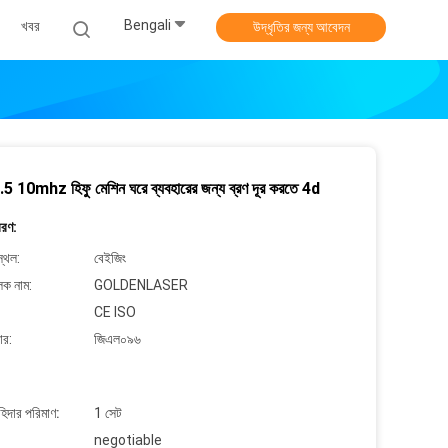
Bengali
খবর
উদ্ধৃতির জন্য আবেদন
 10mhz হিফু মেশিন ঘরে ব্যবহারের জন্য ব্রণ দূর করতে 4d
বরণ:
্থল:
বেইজিং
লক নাম:
GOLDENLASER
CE ISO
ার:
জিএল০৯৬
াহিদার পরিমাণ:
1 সেট
negotiable