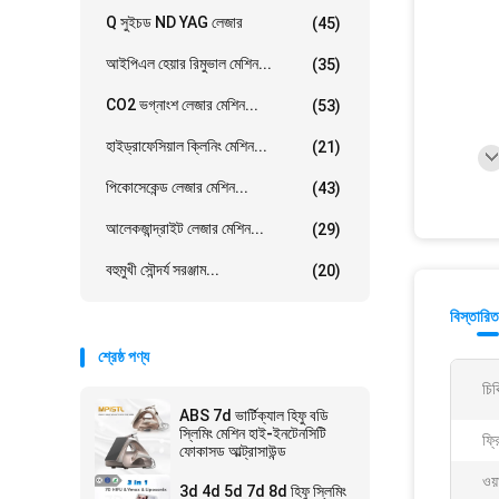
Q সুইচড ND YAG লেজার
(45)
আইপিএল হেয়ার রিমুভাল মেশিন...
(35)
CO2 ভগ্নাংশ লেজার মেশিন...
(53)
হাইড্রাফেসিয়াল ক্লিনিং মেশিন...
(21)
পিকোসেকেন্ড লেজার মেশিন...
(43)
আলেকজান্দ্রাইট লেজার মেশিন...
(29)
বহুমুখী সৌন্দর্য সরঞ্জাম...
(20)
বিস্তারিত
শ্রেষ্ঠ পণ্য
চিক
ABS 7d ভার্টিক্যাল হিফু বডি
স্লিমিং মেশিন হাই-ইনটেনসিটি
ফ্র
ফোকাসড আল্ট্রাসাউন্ড
ওয়া
3d 4d 5d 7d 8d হিফু স্লিমিং