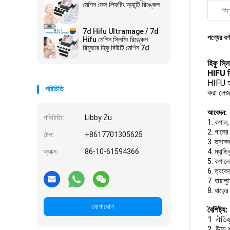
মেশিন ফেস লিফটিং অ্যান্টি রিঙ্কেল
বিশ
7d Hifu Ultramage / 7d
পণ্যের বর্
Hifu মেশিন স্লিমিং রিঙ্কেল
রিমুভার হিফু বিউটি মেশিন 7d
হিফু স্ল
HIFU 
HIFU হল
পরিচিতি
করা লেজ
আবেদন:
পরিচিতি:
Libby Zu
1. কপাল, 
2. গালের
টেল:
+8617701305625
3. ত্বকে
ফ্যাক্স:
86-10-61594366
4. ম্যান্
5. কপালে
6. ত্বকের
7. হায়া
8. ঘাড়ের
যোগাযোগ
বৈশিষ্ট্য:
1. ঐতিহ্
2. উচ্চ 