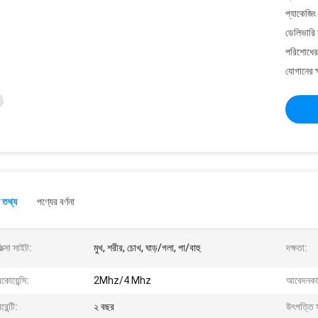
প্যাকেজিং
ডেলিভারি 
পরিশোধের 
যোগানের ক
 তথ্য
পণ্যের বর্ণনা
িত্সা সাইট:
মুখ, শরীর, চোখ, ঘাড়/গলা, পা/বাহু
দক্ষতা:
িকোয়েন্সি:
2Mhz/4 Mhz
আবেদনকা
রেন্টি:
২ বছর
উৎপত্তি 