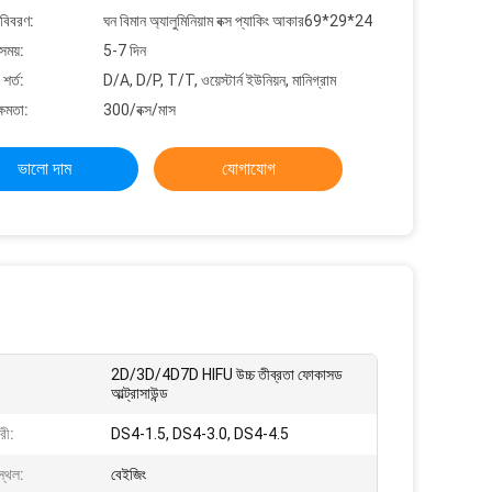
 বিবরণ:
ঘন বিমান অ্যালুমিনিয়াম বক্স প্যাকিং আকার69*29*24
সময়:
5-7 দিন
শর্ত:
D/A, D/P, T/T, ওয়েস্টার্ন ইউনিয়ন, মানিগ্রাম
্ষমতা:
300/বক্স/মাস
ভালো দাম
যোগাযোগ
2D/3D/4D7D HIFU উচ্চ তীব্রতা ফোকাসড
আল্ট্রাসাউন্ড
রী:
DS4-1.5, DS4-3.0, DS4-4.5
স্থল:
বেইজিং