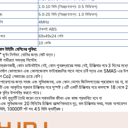
1.0-10 মিমি (নিয়ন্ত্রণযোগ্য: 0.5 মিমি/ধাপ)
5.0-25 মিমি (নিয়ন্ত্রণযোগ্য: 1.0 মিমি/ধাপ)
্য
্সি
4MHz
টেকসই ABS
আকার
69x49x24 সেমি
10 কেজি
াল টাইটিং মেশিনের সুবিধা:
ঘূর্ণন নির্গমন: যোনির জন্য মোট যত্ন।
দিষ্ট গভীরতা সমন্বয় সিস্টেম.
্রমণকারী, কোন ডাউনটাইম নেই, কোন পুনরুদ্ধারের সময় নেই, চিকিত্সার পরে 3 দিনের মধ্যে
ডার্মাল কোলাজেন এবং কোলাজেনাস ফাইবারগুলির সাথে সাথে চর্বি স্তর এবং SMAS-এর উপর তা
াল Co2 লেজারের চেয়ে বেশি।
পারেশনের জন্য সহজ এবং সুবিধাজনক, এবং কোন ভোগ্য জিনিসপত্রের প্রয়োজন হয় না, যা চি
ঁট এবং আকৃতির প্রভাব চিকিত্সার পরে সুস্পষ্ট।এটি একটি চিকিত্সার পরে কমপক্ষে 18 থেকে
ক বৃদ্ধি উপলব্ধি করতে পারে।
যদি মুহূর্তটি তৈরি করেন তবে স্বাভাবিক জীবন এবং কাজ প্রভাবিত হবে না
বং সুবিধাজনক: 20 মিনিটের চিকিত্সা তাত্ক্ষণিকভাবে দৃঢ়, কম চিকিত্সার সময়, সহজ অপারেশ
মিমি, 10000টি শট সহ 4.5 মিমি ক্যাট্রিজ।