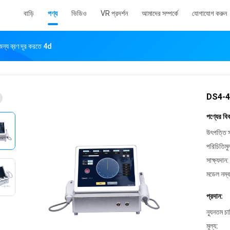
বাড়ি
পণ্য
ভিডিও
VR প্রদর্শন
আমাদের সম্পর্কে
যোগাযোগ করুন
্য ব্রণ দূর করতে 4d
DS4-4.5
পণ্যের বি
উৎপত্তি স
পরিচিতিমু
সাক্ষ্যদান:
মডেল নম্ব
প্রদান:
ন্যূনতম চ
মূল্য: