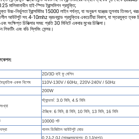
25 মালিকানাধীন হাই-স্পিড ট্রান্সমিশন প্রযুক্তি;
ুক্ত উচ্চ-নির্ভুলতা ট্রান্সমিটার 15000 লাইন পর্যন্ত, যা অনুরূপ যন্ত্রের তুলনায় তিনগুণ, খ
িশীল আউটপুট সহ 4-10mhz ব্রডব্যান্ড প্রযুক্তির একচেটিয়া বিকাশ, যা স্তরযুক্ত ত্বক চিক
 এবং সংক্ষিপ্ত চিকিত্সার সময়: প্রতি 30 মিনিটে একবার মুখের চিকিত্সা।
ন লিফটিং এবং বডি স্লিমিং সেন্সর।
ফিকেশন:
2D/3D হাই ফু মেশিন
 বৈদ্যুতিক একক বিশেষ
110V-130V / 60Hz, 220V-240V / 50Hz
200W
স্ট্যান্ডার্ড: 3.0 মিমি, 4.5 মিমি
 সংখ্যা
ঐচ্ছিক: 6 মিমি, 8 মিমি, 10 মিমি, 13 মিমি, 16 মিমি
ট
10000 শট
বস্থা
পালস ডিজিটাল আউটপুট মোড
0.2J-2.0J (সামঞ্জস্যযোগ্য: 0.1J/ধাপ))