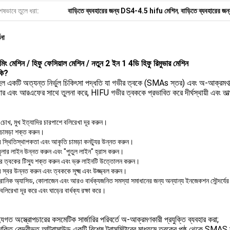
েষভাবে তুলে ধরা:
বাড়িতে ব্যবহারের জন্য DS4-4.5 hifu মেশিন
,
বাড়িতে ব্যবহারের 
ণনা
িমিং মেশিন / হিফু ফেসিয়াল মেশিন / নতুন 2 ইন 1 4ডি হিফু রিমুভার মেশিন
কি?
 একটি অত্যন্ত নির্ভুল চিকিৎসা পদ্ধতি যা গভীর ত্বকে (SMAs স্তর) এবং অ-আক্রমণাত্ম
ার এবং আরএফের সাথে তুলনা করে, HIFU গভীর ত্বককে প্রভাবিত করে দীর্ঘস্থায়ী এবং তাত্
চোখ, মুখ ইত্যাদির চারপাশে বলিরেখা দূর করুন।
 চামড়া শক্ত করুন।
র স্থিতিস্থাপকতা এবং আকৃতি চামড়া কনট্যুর উন্নত করুন।
ডিবুলার লাইন উন্নত করুন এবং "পুতুল লাইন" হ্রাস করুন।
র ত্বকের টিস্যু শক্ত করুন এবং ভ্রু লাইনটি উত্তোলন করুন।
 স্বর উন্নত করুন এবং ত্বককে সূক্ষ্ম এবং উজ্জ্বল করুন।
লুরোনিক অ্যাসিড, কোলাজেন এবং আরও বার্ধক্যজনিত সমস্যা সমাধানের জন্য অন্যান্য ইনজেকশন সৌন্দর্য
 বলিরেখা দূর করে এবং ঘাড়ের বার্ধক্য রক্ষা করে।
যগত অস্ত্রোপচারের কসমেটিক সার্জারির পরিবর্তে অ-আক্রমণকারী প্রযুক্তি ব্যবহার করা;
শক্তি কেন্দ্রীভূত আল্ট্রাসাউন্ড একটি বিশেষ ট্রান্সমিটারের মাধ্যমে ত্বকের পৃষ্ঠ থেকে SMAS 