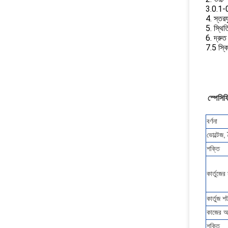
3.0.1-0.
4. স্তরয
5. স্থিত
6. দ্রুত
7.5 স্কি
স্পেসি
বর্ণনা
ভোল্টেজ,
শক্তি
কার্তুজের
কার্তুজ শ
কাজের অ
শক্তি