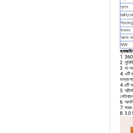
দূরত্ব
HIFU দৈর্ঘ
ফ্রিকোয়েন
উপাদান
বাক্সের 
NW
ভ্যাজাইন
1. 360° 
2. সুনির্
3. অ-আক
4. এটি 
ভগ্নাংশ
4 এটি অ
5. আঁটসা
নেতিবাচ
6. আপনি 
7. সহজ এ
8. 3.0 