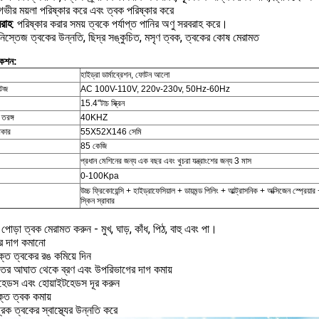
 গভীর ময়লা পরিষ্কার করে এবং ত্বক পরিষ্কার করে
বরাহ
: পরিষ্কার করার সময় ত্বকে পর্যাপ্ত পানির অণু সরবরাহ করে।
নিস্তেজ ত্বকের উন্নতি, ছিদ্র সঙ্কুচিত, মসৃণ ত্বক, ত্বকের কোষ মেরামত
কেশন:
হাইড্রা ডার্মাব্রেশন, ফোটন আলো
টেজ
AC 100V-110V, 220v-230v, 50Hz-60Hz
15.4"টাচ স্ক্রিন
ড তরঙ্গ
40KHZ
আকার
55X52X146 সেমি
85 কেজি
প্রধান মেশিনের জন্য এক বছর এবং খুচরা যন্ত্রাংশের জন্য 3 মাস
0-100Kpa
উচ্চ ফ্রিকোয়েন্সি + হাইড্রাফেসিয়াল + ডায়মন্ড পিলিং + আল্ট্রাসনিক + অক্সিজেন স্প্রেয়
স্কিন স্রাবার
পোড়া ত্বক মেরামত করুন - মুখ, ঘাড়, কাঁধ, পিঠ, বাহু এবং পা।
ের দাগ কমানো
ক্ত ত্বকের রঙ কমিয়ে দিন
ের আঘাত থেকে ব্রণ এবং উপরিভাগের দাগ কমায়
াকহেডস এবং হোয়াইটহেডস দূর করুন
ক্ত ত্বক কমায়
রিক ত্বকের স্বাস্থ্যের উন্নতি করে