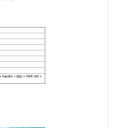
ার + লিম্ফ্যাটিক + BIO + পিডিটি লাইট +