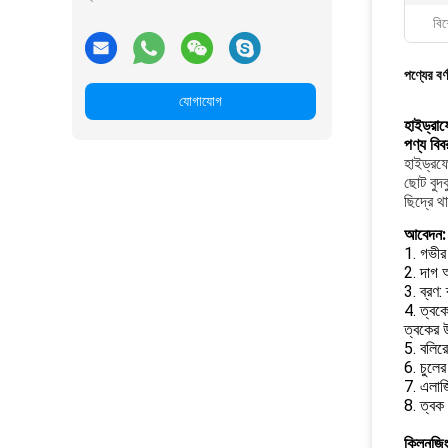
বিশ
পণ্যের বর্
যোগাযোগ
হাইড্রাফ
পণ্য বিব
হাইড্রফ
ছোট বুদব
ছিদ্রে থ
আবেদন:
1. গভীর
2. দাগ অ
3. ব্রণ:
4. ত্বক
ত্বকের 
5. বলির
6. চুলের
7. এলার
8. ত্বক
ক্লিনজি