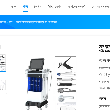
বাড়ি
পণ্য
ভিডিও
VR প্রদর্শন
আমাদের সম্পর্কে
যোগাযোগ করুন
িং মেশিন 9 ইন 1 অরবিটাল মাইক্রোডার্মাব্রেশন ডিভাইস
হেড হ্যা
মাইক্রোড
পণ্যের বি
উৎপত্তি স
পরিচিতিমু
সাক্ষ্যদান:
মডেল নম্ব
প্রদান:
ন্যূনতম চ