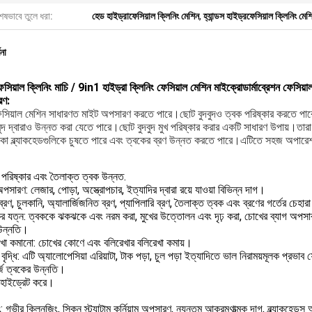
েষভাবে তুলে ধরা:
হেড হাইড্রাফেসিয়াল ক্লিনিং মেশিন
,
হ্যান্ডস হাইড্রফেসিয়াল ক্লিনিং মেশ
ণনা
েসিয়াল ক্লিনিং মাচি / 9in1 হাইড্রা ক্লিনিং ফেসিয়াল মেশিন মাইক্রোডার্মাব্রেশন ফেসিয়া
রণ:
েসিয়াল মেশিন সাধারণত মাইট অপসারণ করতে পারে।ছোট বুদবুদও ত্বক পরিষ্কার করতে পারে।যদ
ুদ দ্বারাও উন্নত করা যেতে পারে।ছোট বুদবুদ মুখ পরিষ্কার করার একটি সাধারণ উপায়।তারা প্
াকা ব্ল্যাকহেডগুলিকে চুষতে পারে এবং ত্বকের ব্রণ উন্নত করতে পারে।এটিতে সহজ অপারেশন
 পরিষ্কার এবং তৈলাক্ত ত্বক উন্নত.
পসারণ: লেজার, পোড়া, অস্ত্রোপচার, ইত্যাদির দ্বারা রয়ে যাওয়া বিভিন্ন দাগ।
 ব্রণ, চুলকানি, অ্যালার্জিজনিত ব্রণ, প্যাপিলারি ব্রণ, তৈলাক্ত ত্বক এবং ব্রণের গর্তের চেহ
ের যত্ন: ত্বককে ঝকঝকে এবং নরম করা, মুখের উত্তোলন এবং দৃঢ় করা, চোখের ব্যাগ অপসার
উন্নতি।
েখা কমানো: চোখের কোণে এবং বলিরেখার বলিরেখা কমায়।
 বৃদ্ধি: এটি অ্যালোপেসিয়া এরিয়াটা, টাক পড়া, চুল পড়া ইত্যাদিতে ভাল নিরাময়মূলক প্রভা
্জি ত্বকের উন্নতি।
 হাইড্রেট করে।
ং
: গভীর ক্লিনজিং, স্কিন স্ট্র্যাটাম কর্নিয়াম অপসারণ, ন্যূনতম আক্রমণাত্মক দাগ, ব্ল্যাকহে