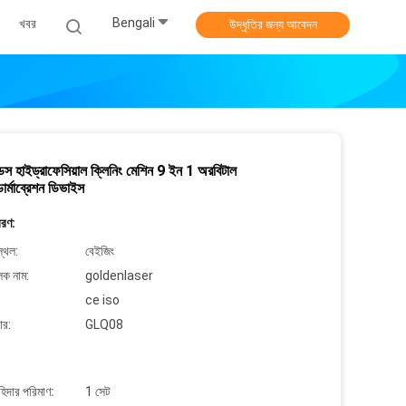
Bengali
খবর
উদ্ধৃতির জন্য আবেদন
ন্ডস হাইড্রাফেসিয়াল ক্লিনিং মেশিন 9 ইন 1 অরবিটাল
ার্মাব্রেশন ডিভাইস
বরণ:
্থল:
বেইজিং
লক নাম:
goldenlaser
ce iso
ার:
GLQ08
াহিদার পরিমাণ:
1 সেট