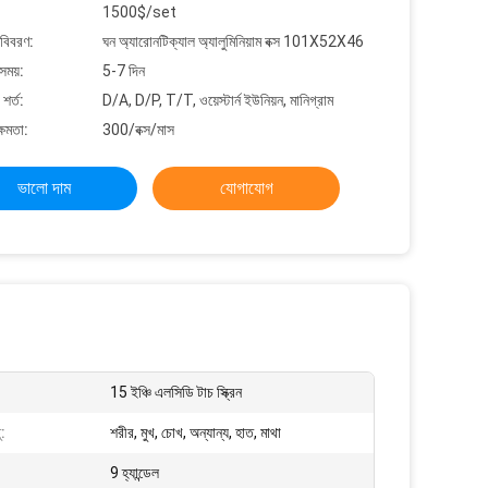
1500$/set
 বিবরণ:
ঘন অ্যারোনটিক্যাল অ্যালুমিনিয়াম বক্স 101X52X46
সময়:
5-7 দিন
শর্ত:
D/A, D/P, T/T, ওয়েস্টার্ন ইউনিয়ন, মানিগ্রাম
্ষমতা:
300/বক্স/মাস
ভালো দাম
যোগাযোগ
15 ইঞ্চি এলসিডি টাচ স্ক্রিন
ু:
শরীর, মুখ, চোখ, অন্যান্য, হাত, মাথা
9 হ্যান্ডেল