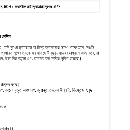
িন
,
60Hz অরবিটাল মাইক্রোডার্মাব্রেশন মেশিন
ল মেশিন
ি মুখের ব্ল্যাকহেড বা ছিদ্র ব্লকেজের লক্ষণ থাকে তবে সেগুলি 
রধানত মুখের ত্বকে সরাসরি ছোট বুদবুদ যন্ত্রের মাধ্যমে কাজ করে, যা 
, উচ্চ নিরাপত্তা এবং ত্বকের কম ক্ষতির সুবিধা রয়েছে।
ারা উন্নত করে।
ণ, কালো বৃত্ত অপসারণ, ক্লান্ত ত্বকের উন্নতি, নিস্তেজ হলুদ
ব ফেলে।
ডস অপসারণ।