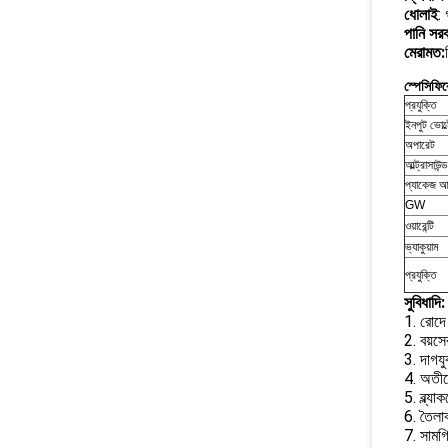
ধোলাই
:
পানি সর
মেরামত:
স্পেসিফি
প্রযুক্তি
ইনপুট ভোল্
অপারেট
আল্ট্রাসাউন্
প্যাকেজ 
GW
ওয়ারেন্টি
ভ্যাকুয়াম
প্রযুক্তি
সুবিধাদি:
1. রোদে 
2. বয়স
3. দাগযু
4. অতীত
5. ব্ল্য
6. তৈলা
7. সামগ্