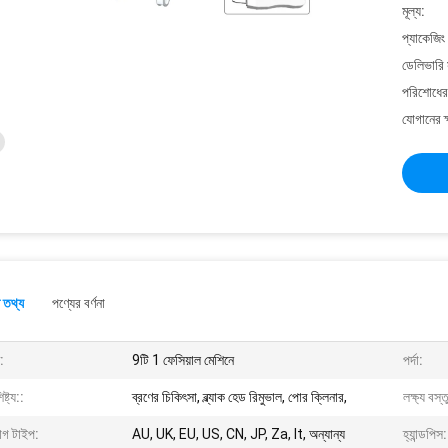
মূল্য:
প্যাকেজিং
ডেলিভারি 
পরিশোধের 
যোগানের ক
 তথ্য
পণ্যের বর্ণনা
:
9টি 1 ফেসিয়াল মেশিনে
পর্দা:
ষ্ট্য::
ব্রণের চিকিৎসা, ব্ল্যাক হেড রিমুভাল, পোর ক্লিনার,
লক্ষ্য বস্ত
াগ টাইপ:
AU, UK, EU, US, CN, JP, Za, It, অন্যান্য
হ্যান্ডপিস: