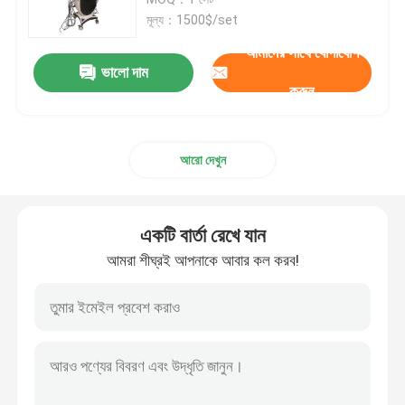
মূল্য：1500$/set
ডায়োড লেজার হেয়ার রিমুভাল মেশিন
আমাদের সাথে যোগাযোগ
ভালো দাম
করুন
808nm ডায়োড লেজার হেয়ার রিমুভাল মেশিন
আরো দেখুন
SHR ডায়োড লেজারের চুল অপসারণ
ট্রিপল তরঙ্গদৈর্ঘ্য ডায়োড লেজার
একটি বার্তা রেখে যান
আমরা শীঘ্রই আপনাকে আবার কল করব!
হিফু স্লিমিং মেশিন
বডি স্লিমিং মেশিন
Q সুইচড ND YAG লেজার