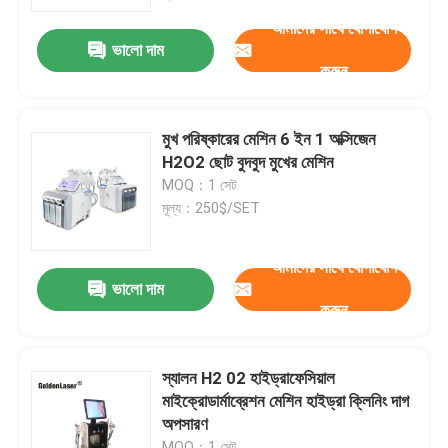
আমাদের সাথে যোগাযোগ
ভালো দাম
VR প্রদর্শন
করুন
আমাদের সম্পর্কে
মুখ পরিষ্কারের মেশিন 6 ইন 1 অক্সিজেন
H2O2 ছোট বুদবুদ মুখের মেশিন
কারখানা ভ্রমণ
MOQ：1 সেট
মূল্য：250$/SET
মান নিয়ন্ত্রণ
আমাদের সাথে যোগাযোগ
ভালো দাম
করুন
যোগাযোগ করুন
খবর
স্যালন H2 02 হাইড্রাফেসিয়াল
মাইক্রোডার্মাব্রেশন মেশিন হাইড্রা ক্লিনিং দাগ
অপসারণ
উদ্ধৃতির জন্য আবেদন
MOQ：1 সেট