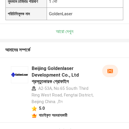
ন্যূনতম চাহিদার পরিমাণ
1 সেট
পরিচিতিমুলক নাম
GoldenLaser
আরো দেখুন
আমাদের সম্পর্কে
Beijing Goldenlaser
Development Co., Ltd
প্রস্তুতকারক প্রোফাইল
A2-53A, No.65 South Third
Ring West Road, Fengtai District,
Beijing China. ,চীন
5.0
যাচাইকৃত সরবরাহকারী