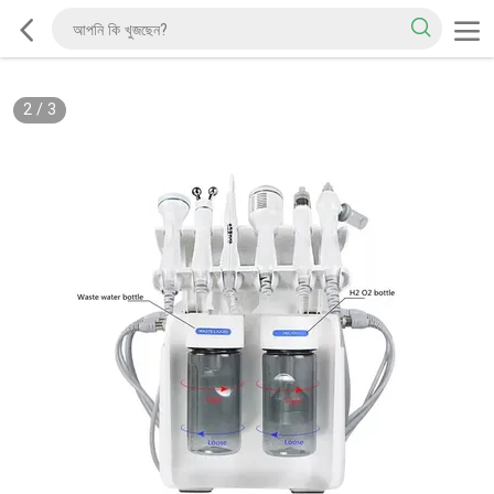
2
/
3