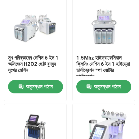
মুখ পরিষ্কারের মেশিন 6 ইন 1
1.5Mhz হাইড্রাফেসিয়াল
অক্সিজেন H2O2 ছোট বুদবুদ
ক্লিনিং মেশিন 6 ইন 1 হাইড্রো
মুখের মেশিন
ডার্মাব্রেশন স্পা ওয়াটার
ডার্মাব্রেশন
অনুসন্ধান পাঠান
অনুসন্ধান পাঠান
বাড়ি
পণ্য
ভিডিও