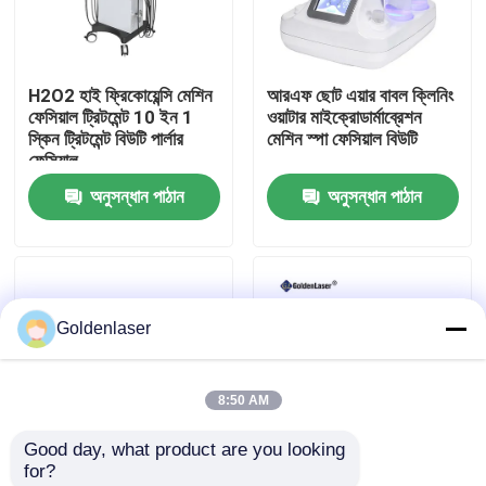
VR প্রদর্শন
H2O2 হাই ফ্রিকোয়েন্সি মেশিন
আরএফ ছোট এয়ার বাবল ক্লিনিং
ফেসিয়াল ট্রিটমেন্ট 10 ইন 1
ওয়াটার মাইক্রোডার্মাব্রেশন
আমাদের সম্পর্কে
স্কিন ট্রিটমেন্ট বিউটি পার্লার
মেশিন স্পা ফেসিয়াল বিউটি
ফেসিয়াল
অনুসন্ধান পাঠান
অনুসন্ধান পাঠান
কারখানা ভ্রমণ
মান নিয়ন্ত্রণ
Goldenlaser
যোগাযোগ করুন
8:50 AM
খবর
Good day, what product are you looking 
for?
উদ্ধৃতির জন্য আবেদন
হাইড্রাফেসিয়াল মেশিন দিয়ে
বাড়িতে 1Mhz ফেসিয়াল স্পা