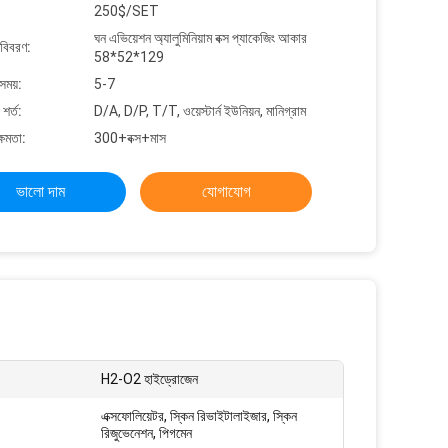
250$/SET
ঘন এভিয়েশন অ্যালুমিনিয়াম বক্স প্যাকেজিং আকার
 বিবরণ:
58*52*129
সময়:
5-7
শর্ত:
D/A, D/P, T/T, ওয়েস্টার্ন ইউনিয়ন, মানিগ্রাম
্ষমতা:
300+বক্স+মাস
ভালো দাম
যোগাযোগ
H2-O2 হাইড্রোজেন
এক্সফোলিয়েটর, স্কিন রিভাইটালাইজার, স্কিন
রিজুভেনেশন, পিগমেন