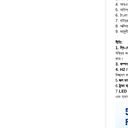
4. আরএফ
5. অতিস্
6. ঠাণ্ড
7. হাইড্র
8. অক্সি
9. বহুমু
নীতি:
1. দ্বি-
সক্রিয় 
করে।
3. কম্পন
4. H2 / 
উজ্জ্বল 
5.
জল ডার্
6.
ঠান্ডা হ
7.
LED ম
এবং ত্বকে