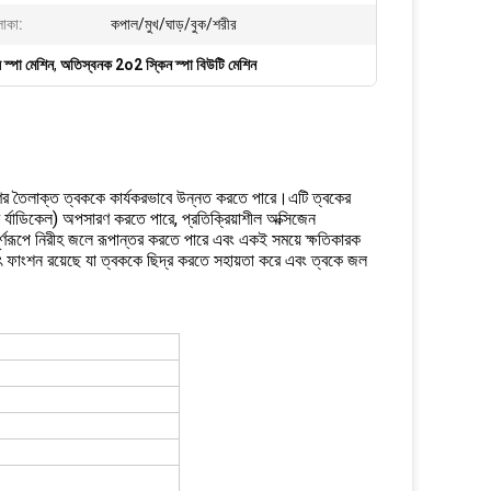
লাকা:
কপাল/মুখ/ঘাড়/বুক/শরীর
 স্পা মেশিন
,
অতিস্বনক 2o2 স্কিন স্পা বিউটি মেশিন
রণের তৈলাক্ত ত্বককে কার্যকরভাবে উন্নত করতে পারে।এটি ত্বকের
 র্যাডিকেল) অপসারণ করতে পারে, প্রতিক্রিয়াশীল অক্সিজেন
্ণরূপে নিরীহ জলে রূপান্তর করতে পারে এবং একই সময়ে ক্ষতিকারক
যুৎ ফাংশন রয়েছে যা ত্বককে ছিদ্র করতে সহায়তা করে এবং ত্বকে জল