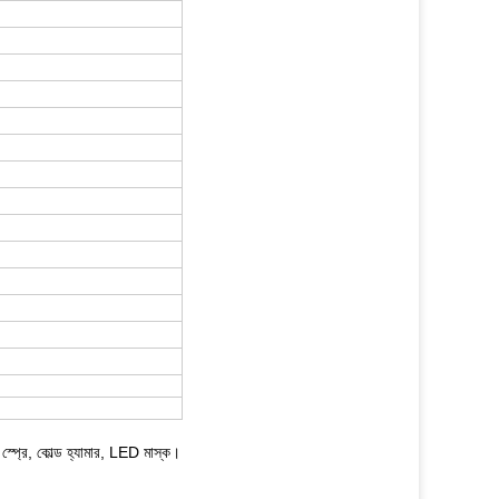
্প্রে, কোল্ড হ্যামার, LED মাস্ক।