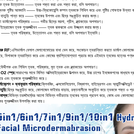
 ত্বক উত্তোলন —— ত্বক শক্ত করা এবং শক্ত করা, বলি অপসারণ।
বনক পুষ্টির আমদানি —— উচ্চ-ফ্রিকোয়েন্সি কম্পন ত্বককে শিথিল করে এবং পুষ্টির শোষণকে উন্নত
া হাতুড়ি শান্ত করে —— ত্বকের উপশম এবং ছিদ্র সঙ্কুচিত করার জন্য।
া ডার্মাব্রেশন পরিষ্কার —— গভীর ছিদ্রে ময়লা, গ্রীস, ব্ল্যাকহেড অপসারণ।
হাইড্রোজেন ত্বক পুনরুজ্জীবন —— ত্বক ঝকঝকে এবং উজ্জ্বল করার জন্য।
খী —— ত্বক পরিষ্কার, উত্তোলন এবং শক্ত করা, বলি অপসারণ ইত্যাদি।
মেরু RF:
এপিডার্মাল বেসাল মেলানোফোরের বাধা ভেদ করে, সংকোচন ত্বরান্বিত করতে ডার্মাল কো
করে, বিপাককে ত্বরান্বিত করে এবং কোষের ব্যাপ্তিযোগ্যতা প্রচার করে এইভাবে ত্বকের যত্নের পণ্যগু
:
উদ্দীপক এবং শিথিল ত্বক, পরিষ্কার, মৃত ত্বক এবং ব্ল্যাকহেড অপসারণ।
O2 স্প্রে:
সারাংশের সাথে মিলিত অক্সিহাইড্রোজেন উত্পাদন করে, উচ্চ চাপের ইনজেকশনের মাধ্যমে দ্রু
করে এবং ত্বককে পুনরুজ্জীবিত করে।
মাব্রেশন + ভ্যাকুয়াম পরিষ্কার:
ক্লিনজিং, এক্সফোলিয়েশন, নিষ্কাশন, হাইড্রেশন এবং অ্যান্টিঅক্সিডেন্
াতুড়ি:
ছিদ্র সঙ্কুচিত করে, কোলাজেন ফাইবার বাড়ায়, রক্তনালীকে সংকুচিত করে ত্বককে শক্ত ও প্
াস্ক:
বিভিন্ন তরঙ্গদৈর্ঘ্যের আলো বিভিন্ন গভীরতার ত্বকের স্তরে প্রবেশ করে, কোষ এবং কোলাজেনের 
র পুনরুজ্জীবন উপলব্ধি করা যায়।