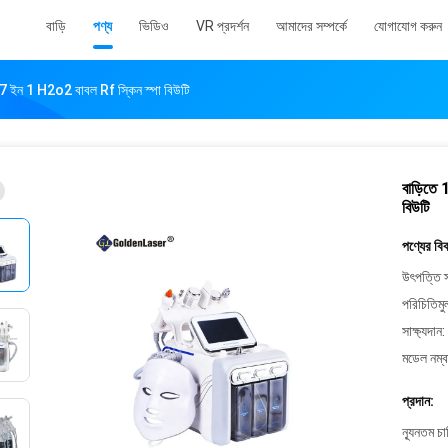
বাড়ি
পণ্য
ভিডিও
VR প্রদর্শন
আমাদের সম্পর্কে
যোগাযোগ করুন
ন 7 ইন 1 H2o2 বাবল Rf স্কিন স্পা বিউটি
বাড়িতে
বিউটি
পণ্যের বি
উৎপত্তি স
পরিচিতিমু
সাক্ষ্যদান:
মডেল নম্ব
প্রদান:
ন্যূনতম চ