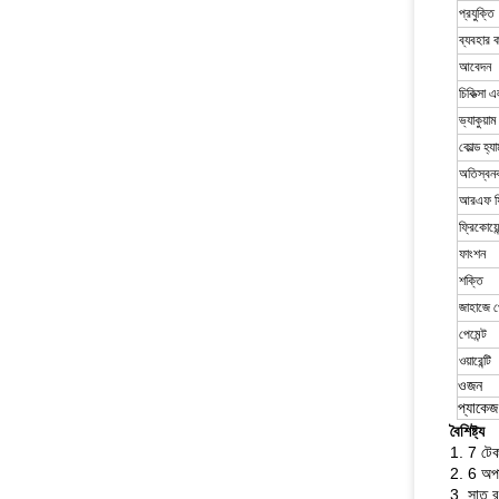
প্রযুক্তি
ব্যবহার 
আবেদন
চিকিত্সা 
ভ্যাকুয়াম
কোল্ড হ্য
অতিস্বনক 
আরএফ ফ্র
ফ্রিকোয়েন
ফাংশন
শক্তি
জাহাজে প
পেমেন্ট
ওয়ারেন্টি
ওজন
প্যাকে
বৈশিষ্ট্য
1. 7 টেক
2. 6 অপা
3. সাত র