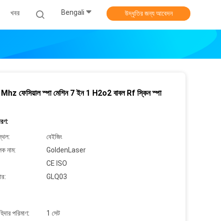
Bengali
খবর
উদ্ধৃতির জন্য আবেদন
 1Mhz ফেসিয়াল স্পা মেশিন 7 ইন 1 H2o2 বাবল Rf স্কিন স্পা
বরণ:
্থল:
বেইজিং
লক নাম:
GoldenLaser
CE ISO
ার:
GLQ03
াহিদার পরিমাণ:
1 সেট