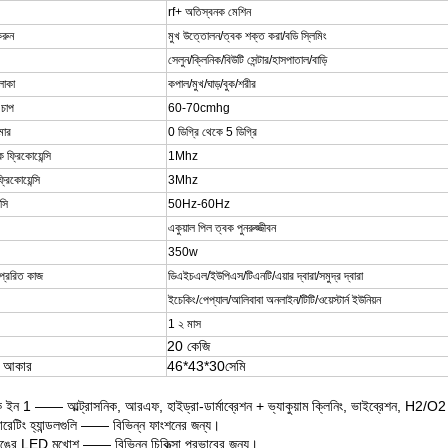
rf+ অতিস্বনক মেশিন
করুন
মুখ উত্তোলন/ত্বক শক্ত করা/বডি স্লিমিং
সেলুন/ক্লিনিক/বিউটি সেন্টার/হাসপাতাল/বাড়ি
এলাকা
কপাল/মুখ/ঘাড়/বুক/শরীর
 চাপ
60-70cmhg
ামার
0 ডিগ্রি থেকে 5 ডিগ্রি
ফ্রিকোয়েন্সি
1Mhz
িকোয়েন্সি
3Mhz
্সি
50Hz-60Hz
একুয়াল পিল ত্বক পুনরুজ্জীবন
350w
্রেরিত কাজ
ডিএইচএল/ইউপিএস/টিএনটি/এয়ার দ্বারা/সমুদ্র দ্বারা
ইচেকিং/পেপ্যাল/
আলিবাবা অনলাইন/টিটি/ওয়েস্টার্ন ইউনিয়ন
1 ২ মাস
20 কেজি
জ আকার
46*43*30সেমি
 ইন 1 —— আল্ট্রাসনিক, আরএফ, হাইড্রা-ডার্মাব্রেশন + ভ্যাকুয়াম ক্লিনিং, ভাইব্রেশন, H2/O2 স
রেটিং হ্যান্ডলগুলি —— বিভিন্ন ফাংশনের জন্য।
ঙের LED মুখোশ —— বিভিন্ন চিকিত্সা প্রভাবের জন্য।