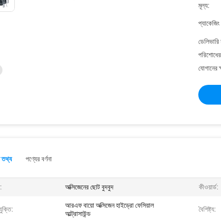
মূল্য:
প্যাকেজিং
ডেলিভারি 
পরিশোধের 
যোগানের ক
 তথ্য
পণ্যের বর্ণনা
:
অক্সিজেনের ছোট বুদবুদ
কীওয়ার্ড:
আরএফ বায়ো অক্সিজেন হাইড্রো ফেসিয়াল
যুক্তি:
বৈশিষ্ট্য:
আল্ট্রাসাউন্ড