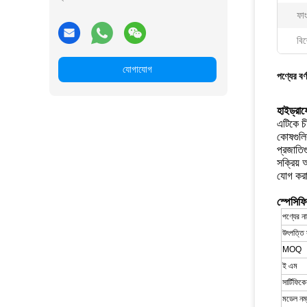
ফা
বিশ
যোগাযোগ
পণ্যের বর্
হাইড্রা
এটিকে চ
কোষগুলির
প্রজাতি
সক্রিয় 
যোগ কর
স্পেসিফ
পণ্যের ন
উৎপত্তি 
MOQ
ই এম
সার্টিফিক
মডেল নম্