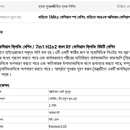
ংশন:
ত্বক পুনরুজ্জীবিত ত্বক পিলিং
চিকিত্সা এ
েষভাবে তুলে ধরা:
বাড়িতে 1Mhz ফেসিয়াল স্পা মেশিন
,
বাড়িতে আরএফ অক্সিজেন ফেসিয়াল
ণনা
ফেসিয়াল ক্লিনিং মেশিন / 7in1 H2o2 বাবল Rf ফেসিয়াল ক্লিনিং বিউটি মেশিন
ীনে হাইড্রোজেন সমৃদ্ধ পানি বলা হয়।এটি একটি ক্ষারীয় জল যা অ্যাসিডিক পিএইচ সহ ব্
 মধ্যে প্রবেশ করতে পারে এবং কার্যকরভাবে শরীরের অতিরিক্ত বার্ধক্যজনিত কারণগুলি (ফ্রি
গুলিকে অপসারণ করতে পারে এবং ক্ষতিকারক উপাদানগুলিকে জলে রূপান্তর করতে পারে, সম্পূর
অ্যাসিডগুলিকে অপসারণ করতে পারে। আর্দ্রতা পুনরায় পূরণ করুন (যন্ত্রটিতে একটি জলবিদ্
া সহজ।
িকেশন:
াম
অক্সিজেন ছোট বুদবুদ
স্থল
বেইজিং, চীন (মূল ভূখণ্ড)
1 পিসি
অ্যাকপেট
েশন
সিই রোশ
বার
Keysun132